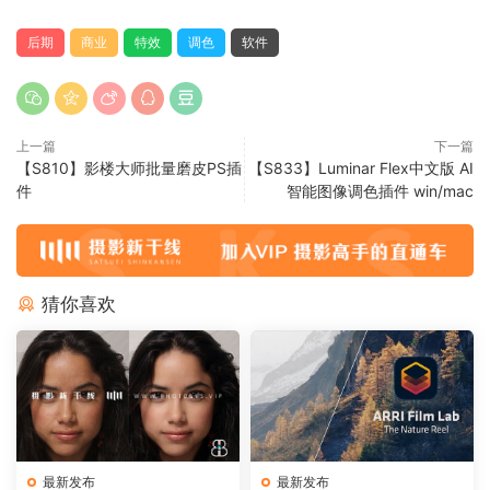
后期
商业
特效
调色
软件
上一篇
下一篇
【S810】影楼大师批量磨皮PS插
【S833】Luminar Flex中文版 AI
件
智能图像调色插件 win/mac
猜你喜欢
最新发布
最新发布