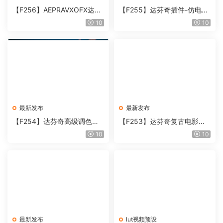
【F256】AEPRAVXOFX达芬
【F255】达芬奇插件-仿电影
奇视频人像磨皮润肤美颜插件
胶片视频调色插件 ARRI Film
10
10
Beauty Box V6.0.3 Win
Lab 1.0.10 Win
最新发布
最新发布
【F254】达芬奇高级调色插
【F253】达芬奇复古电影胶
件 Contour V2.2.2 WinMac
片质感DCTL节点调色预设 M
10
10
含使用教程
onoNodes LOOK LAB PRIN
T V4.0
最新发布
lut视频预设