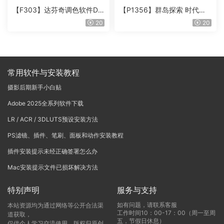
【F303】达芬奇调色软件Da
【P1356】群岛探索 时代马
Vinci Resolve Studio21.0.3
戏团 – QUEST 60 调色预设A
20
20
中文版WIN+MAC
rchipelago Quest CIRQUE É
POQUE
常用软件与安装教程
摄影后期新手小白贴
Adobe 2025全系列软件下载
LR / ACR / 3DLUTS预设安装方法
PS滤镜、插件、笔刷、面板和动作安装教程
插件安装提示未经正确签署怎么办
Mac安装提示文件已损坏解决方法
特别声明
服务与支持
如有问题，请联系客服
本站资源均为通过网络等公开合法渠
工作时间10：00-17：00（周一至周
道获取，
五，节假日休息）
仅供个人学习交流使用，版权归原创