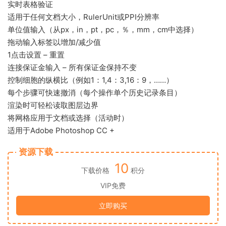
实时表格验证
适用于任何文档大小，RulerUnit或PPI分辨率
单位值输入（从px，in，pt，pc，％，mm，cm中选择）
拖动输入标签以增加/减少值
1点击设置 – 重置
连接保证金输入 – 所有保证金保持不变
控制细胞的纵横比（例如1：1,4：3,16：9，……）
每个步骤可快速撤消（每个操作单个历史记录条目）
渲染时可轻松读取图层边界
将网格应用于文档或选择（活动时）
适用于Adobe Photoshop CC +
资源下载
10
下载价格
积分
VIP免费
立即购买