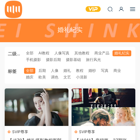
婚礼纪实
全部
AI教程
人像写真
其他教程
商业产品
婚礼纪实
二级分
手机摄影
摄影后期
摄影基础
旅行风光
类
全部
后期
人像
婚礼
教程
婚纱
写真
商业
标签
婚庆
欧美
调色
文艺
小清新
SVIP尊享
SVIP尊享