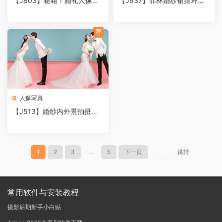
【J803】秘籍！婚礼人像摄
【J637】菲林婚纱裙摆环境
影拍摄卡，室内+外景(灯位图
人像后期修图教程
+拍摄思路+参考图+道具元素
等)
荐
人像写真
【J513】婚纱内外景拍摄参
考图（注意事项、相机设置、
灯位图）
1
2
3
...
5
下一页
跳转
常用软件与安装教程
摄影后期新手小白贴