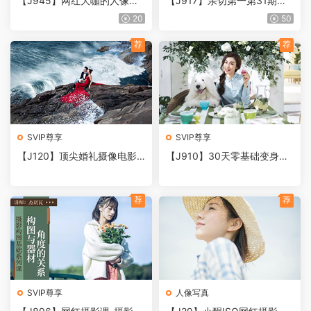
【J945】网红大咖的人像修
【J917】亲切第一第31期人
图教程
像精修教程含素材
20
50
荐
荐
SVIP尊享
SVIP尊享
【J120】顶尖婚礼摄像电影
【J910】30天零基础变身摄
制作全流程中文视频教程
影达人，构图、儿童、亲子、
婚纱摄影
荐
荐
SVIP尊享
人像写真