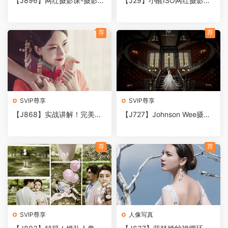
【J896】网红摄影课-摄影构
【J29】小醒ISO网红摄影视
图视频讲解实例14课
频教程私教班课堂 PS教程日
系人像写真调色教程
荐
荐
SVIP尊享
SVIP尊享
【J868】实战讲解！完美婚
【J727】Johnson Wee摄影
礼照片快修的秘籍
用光教程，教你掌握人造光的
所有套路
荐
荐
SVIP尊享
人像写真