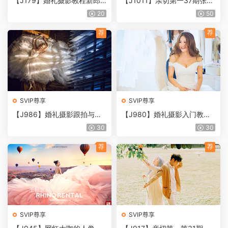
【J179】婚礼摄影教程新郎
【J1011】亲切第一37期张蕾
新郎前期摆姿课6套合集
同学ps修图教程商业人像色彩
20
50
课
荐
荐
SVIP尊享
SVIP尊享
【J986】婚礼摄影跟拍与视
【J980】婚礼摄影入门教
频后期教程，剪出婚礼大片感
程、轻松驾驭婚礼现场
30
30
荐
荐
SVIP尊享
SVIP尊享