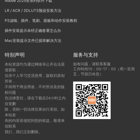
Adobe 2025全系列软件下载
LR / ACR / 3DLUTS预设安装方法
PS滤镜、插件、笔刷、面板和动作安装教程
插件安装提示未经正确签署怎么办
Mac安装提示文件已损坏解决方法
特别声明
服务与支持
如有问题，请联系客服
本站资源均为通过网络等公开合法渠
工作时间10：00-17：00（周一至周
道获取，
五，节假日休息）
仅供个人学习交流使用，版权归原创
所有，
不得用于商业用途，不对所涉及的版
权问题
负法律责任，请在下载后24小时之内
自觉删
除，否则一切法律后果自行承担。如
本站发
布的内容若侵犯到您的权益，敬请来
信联系
我们，我们立刻删除。