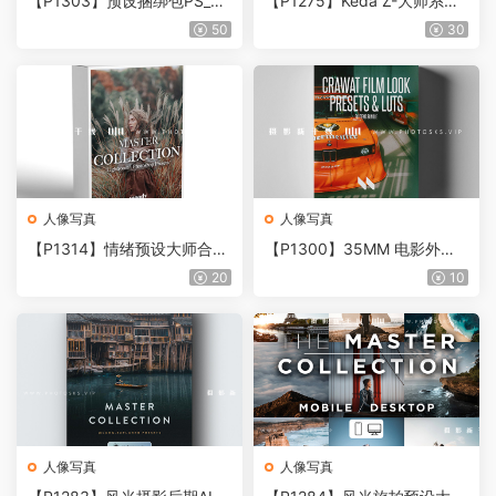
【P1303】预设捆绑包PS_LR
【P1275】Keda Z-大师系列
预设 手机LR预设Master Pres
PS\LR预设3.0全集 一键安装
50
30
et Bundle Presets
Keda Z-Master Collections P
resets 3.0 Full
人像写真
人像写真
【P1314】情绪预设大师合集
【P1300】35MM 电影外观P
PS/LR预设
S/LR预设+手机LR预设CRAW
20
10
AT 35MM FILM LOOK PRES
ETS
人像写真
人像写真