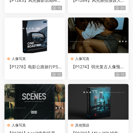
【P1283】风光摄影后期AI人
【P1284】风光旅拍预设大师
工智能PS/LR预设 Long Expl
收藏合集 Zac Watson The M
15
20
orer–Master Collection Pres
aster Collection – Adobe Lig
ets
htroom Preset Pack
人像写真
人像写真
【P1278】电影公路旅行PS\L
【P1274】弱光复古人像预设
R预设包Urbexmode – CINE
Elle May Mic and Eli For Low
10
10
ROADTRIP Presets Pack
Light Presets
人像写真
其他预设