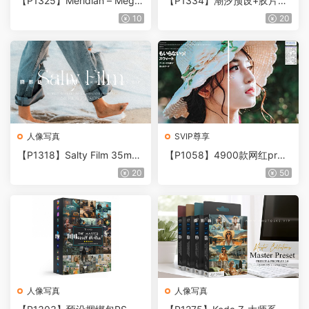
【P1325】Meridian – Meg L
【P1334】潮汐预设+胶片划
oeks – Natura神奇的PS/LR
痕灰尘叠加图片素材Meridian
10
20
预设 + 工具包 含视频教程
Tide Presets
人像写真
SVIP尊享
【P1318】Salty Film 35mm
【P1058】4900款网红pr调
夏季胶片PS/LR预设
色lr预设ps滤镜达芬奇lut电影
20
50
视频素材
人像写真
人像写真