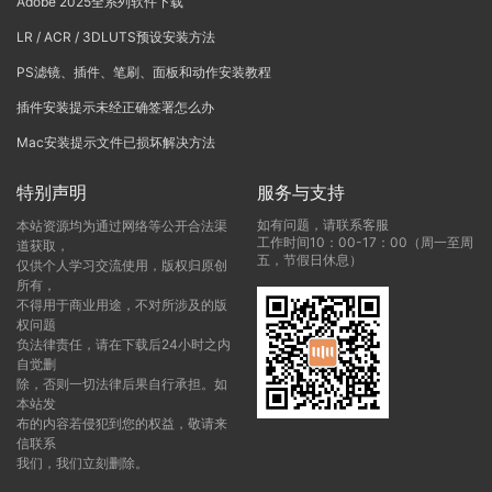
Adobe 2025全系列软件下载
LR / ACR / 3DLUTS预设安装方法
PS滤镜、插件、笔刷、面板和动作安装教程
插件安装提示未经正确签署怎么办
Mac安装提示文件已损坏解决方法
特别声明
服务与支持
如有问题，请联系客服
本站资源均为通过网络等公开合法渠
工作时间10：00-17：00（周一至周
道获取，
五，节假日休息）
仅供个人学习交流使用，版权归原创
所有，
不得用于商业用途，不对所涉及的版
权问题
负法律责任，请在下载后24小时之内
自觉删
除，否则一切法律后果自行承担。如
本站发
布的内容若侵犯到您的权益，敬请来
信联系
我们，我们立刻删除。