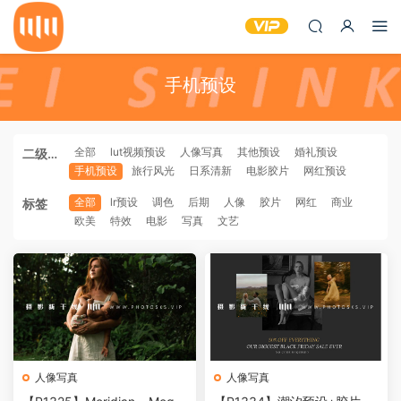
手机预设
全部
lut视频预设
人像写真
其他预设
婚礼预设
二级分
手机预设
旅行风光
日系清新
电影胶片
网红预设
类
全部
lr预设
调色
后期
人像
胶片
网红
商业
标签
欧美
特效
电影
写真
文艺
人像写真
人像写真