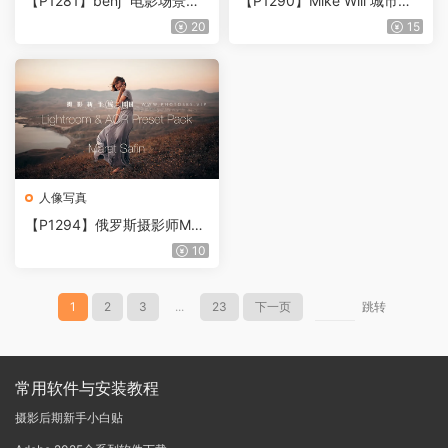
【P1281】benj™电影场景预
【P1290】Mike Will 城市蓝
设包Benj Villena – SSCENES
调夜景预设V1 – M.VISUALS
20
15
Preset Pack
它不能总是夜晚 – 预设集合
人像写真
【P1294】俄罗斯摄影师Mar
at Safin情绪风大师人像PS/L
10
R预设+RAW格式原图素材
1
2
3
...
23
下一页
跳转
常用软件与安装教程
摄影后期新手小白贴