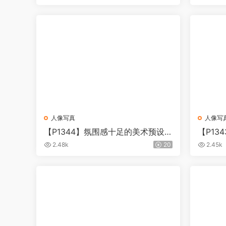
ess – F
人像写真
人像写
【P1344】氛围感十足的美术预设le
【P13
gacy Preset ETHEREAL
scape 
2.48k
20
2.45k