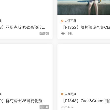
真
人像写真
53】亚历克斯·哈钦森预设包A
【P1352】胶片预设合集Class
chinson – Signature Collec
ni Lab 2026 – Kodacolor E
20
1.45k
or Adobe Lightroom
真
人像写真
49】群岛富士V5可视化预设
【P1348】Zach&Grace 
Match/The Archetype Proc
礼AI预设
20
2.43k