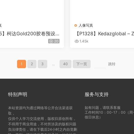
真
人像写真
35】柯达Gold200胶卷预设M
【P1328】Kedazglobal –
Market Modern Kodak Gol
名人像预设 + 配置文件
20
1.45k
1
2
3
...
40
下一页
跳转
特别声明
服务与支持
如有问题，请联系客服
本站资源均为通过网络等公开合法渠道获
工作时间10：00-17：00（
取，
假日休息）
仅供个人学习交流使用，版权归原创所有，
不得用于商业用途，不对所涉及的版权问题
负法律责任，请在下载后24小时之内自觉删