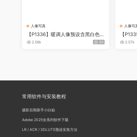
人像写真
人像写
【P1336】暖调人像预设含黑白色调
【P13
ANGIE RICH PRESETS
odern 
2.56k
20
2.57k
d 200
常用软件与安装教程
摄影后期新手小白贴
Adobe 2025全系列软件下载
LR / ACR / 3DLUTS预设安装方法