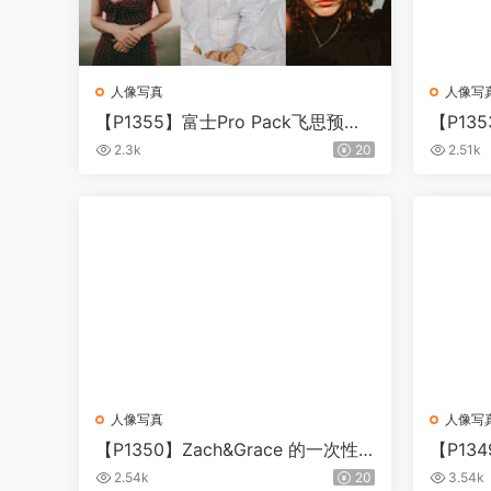
人像写真
人像写
【P1355】富士Pro Pack飞思预设
【P13
集
lex Hut
2.3k
20
2.51k
tion
人像写真
人像写
【P1350】Zach&Grace 的一次性
【P13
胶片预设包
Cl1ck 
2.54k
20
3.54k