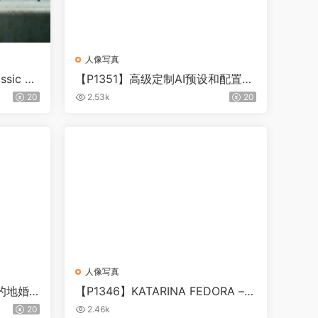
人像写真
ic Mi
【P1351】高级定制AI预设和配置文
dition f
件预设 + TEE 工具The Editorial E
20
2.53k
20
dit – Couture Profiles
人像写真
目的地婚
【P1346】KATARINA FEDORA – F
LEURS COLOR色彩预设
20
2.46k