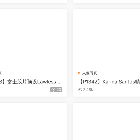
uji v5
真
人像写真
43】富士胶片预设Lawless E
【P1342】Karina Santo
X100VI
PS/LR婚礼预设
20
2.48k