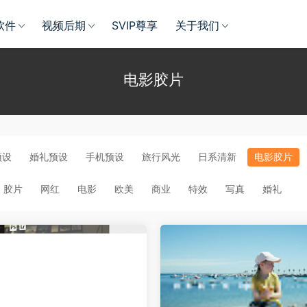
软件
视频后期
SVIP尊享
关于我们
电影胶片
预设
婚礼预设
手机预设
旅行风光
日系清新
电影胶片
胶片
网红
电影
欧美
商业
特效
写真
婚礼