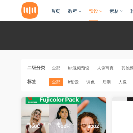
首页
教程
预设
素材
二级分类
全部
lut视频预设
人像写真
其他
标签
全部
lr预设
调色
后期
人像