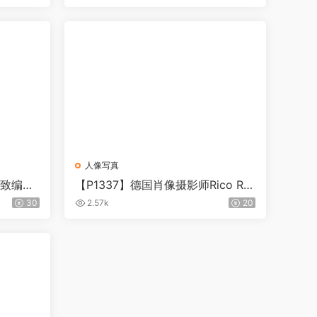
人像写真
s精致编辑
【P1337】德国肖像摄影师Rico Rei
nhold复古人像预设-假期PS_LR预设
30
2.57k
20
Rico Reinhold Vacation