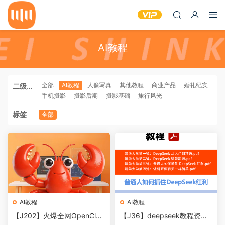
AI教程
全部
AI教程
人像写真
其他教程
商业产品
婚礼纪实
二级分
手机摄影
摄影后期
摄影基础
旅行风光
类
标签
全部
AI教程
AI教程
【J202】火爆全网OpenCla
【J36】deepseek教程资料