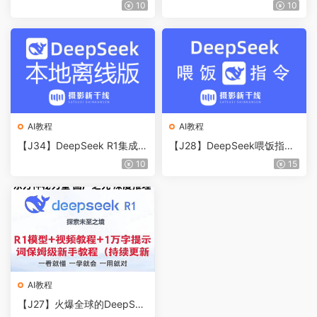
w保姆级教程来了
大全，含清华deepseek五版
10
10
大学教程资料+视频课+《Dee
pSeek零基础入门手册》秋叶
出品
AI教程
AI教程
【J34】DeepSeek R1集成7
【J28】DeepSeek喂饭指令
b模型本地离线免安装版，绿
大全，从入门到精通
10
15
色一键整合包（便携版）
AI教程
【J27】火爆全球的DeepSee