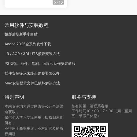
k来了，从入门到精通 !
10
常用软件与安装教程
摄影后期新手小白贴
Adobe 2025全系列软件下载
LR / ACR / 3DLUTS预设安装方法
PS滤镜、插件、笔刷、面板和动作安装教程
插件安装提示未经正确签署怎么办
Mac安装提示文件已损坏解决方法
特别声明
服务与支持
如有问题，请联系客服
本站资源均为通过网络等公开合法渠
工作时间10：00-17：00（周一至周
道获取，
五，节假日休息）
仅供个人学习交流使用，版权归原创
所有，
不得用于商业用途，不对所涉及的版
权问题