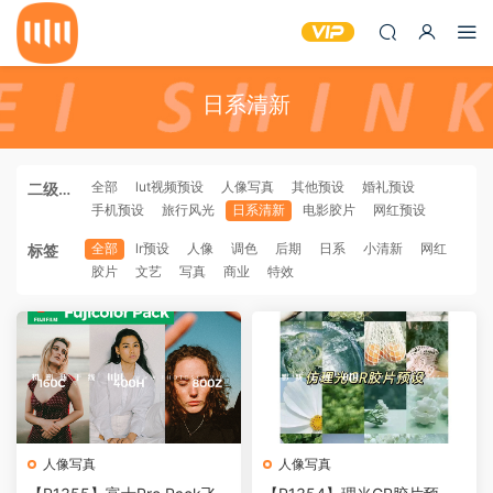
日系清新
全部
lut视频预设
人像写真
其他预设
婚礼预设
二级分
手机预设
旅行风光
日系清新
电影胶片
网红预设
类
全部
lr预设
人像
调色
后期
日系
小清新
网红
标签
胶片
文艺
写真
商业
特效
人像写真
人像写真