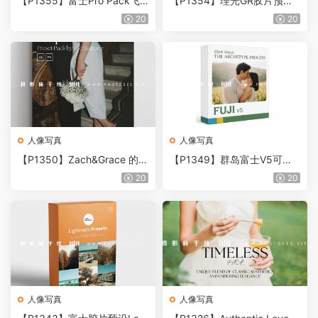
【P1355】富士Pro Pack飞
【P1354】理光GR胶片预设
思预设集
ACR配置文件预设、LUTS预
20
20
设
人像写真
人像写真
【P1350】Zach&Grace 的一
【P1349】群岛富士V5可视
次性胶片预设包
化预设 Cl1ck Match/The Arc
20
20
hetype Process – Fuji v5
人像写真
人像写真