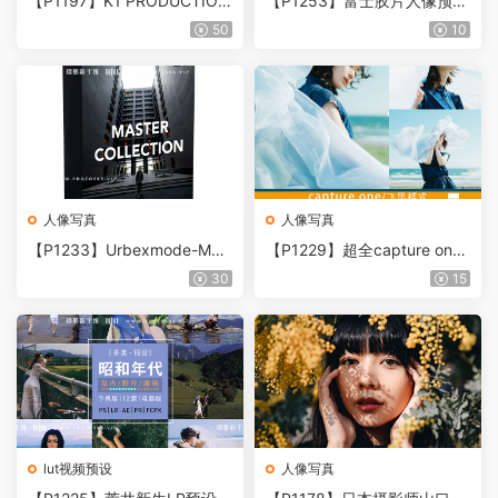
【P1197】K1 PRODUCTION
【P1253】富士胶片人像预设
-K1大神-整个商店24套PS/LR
Modern Market – The Fujivi
50
10
预设+LUTs预设+叠加素材合
be Collection XVIII
集
人像写真
人像写真
【P1233】Urbexmode-MAS
【P1229】超全capture one
TER COLLECTION城市旅拍
样式合集一键安装！日系知名
30
15
预设10套合集
摄影胶片滤镜C1 飞思预设合
集
lut视频预设
人像写真