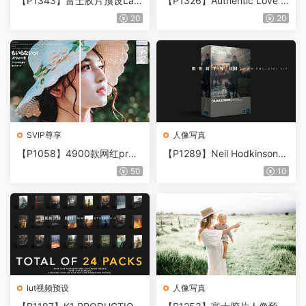
【P1343】富士胶片预设Law
【P1326】Authentic Love Ti
less Escape X100VI
meless Pack 永恒美学PS/LR
20
20
预设包
SVIP尊享
人像写真
【P1058】4900款网红pr调
【P1289】Neil Hodkinson
色lr预设ps滤镜达芬奇lut电影
城市街拍超酷橙色调PS/LR预
50
10
视频素材
设Orange Bing
lut视频预设
人像写真