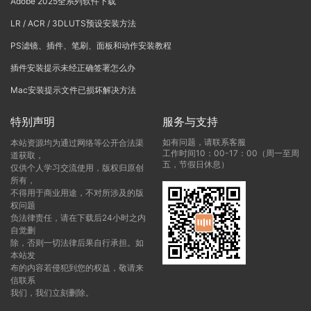
Adobe 2025全系列软件下载
LR / ACR / 3DLUTS预设安装方法
PS滤镜、插件、笔刷、面板和动作安装教程
插件安装提示未经正确签署怎么办
Mac安装提示文件已损坏解决方法
特别声明
服务与支持
如有问题，请联系客服
本站资源均为通过网络等公开合法渠
工作时间10：00-17：00（周一至周
道获取，
五，节假日休息）
仅供个人学习交流使用，版权归原创
所有，
不得用于商业用途，不对所涉及的版
权问题
负法律责任，请在下载后24小时之内
自觉删
除，否则一切法律后果自行承担。如
本站发
布的内容若侵犯到您的权益，敬请来
信联系
我们，我们立刻删除。