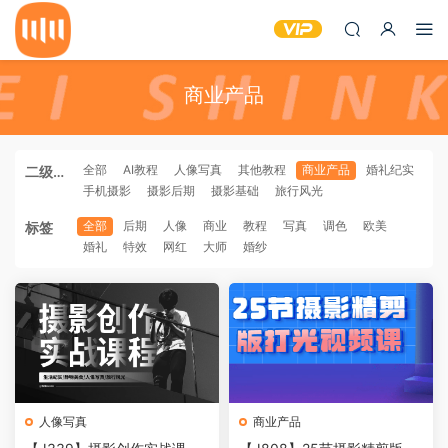
商业产品
全部
AI教程
人像写真
其他教程
商业产品
婚礼纪实
二级分
手机摄影
摄影后期
摄影基础
旅行风光
类
全部
后期
人像
商业
教程
写真
调色
欧美
标签
婚礼
特效
网红
大师
婚纱
人像写真
商业产品