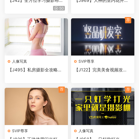
【J42】全方位学习摄影布光
【J969】大神的室内花卉静
教程，灯光类型、静物与人像
物微距摄影教程 KelbyOne -
50
布光
Melanie Kern-Favilla
荐
人像写真
SVIP尊享
【J495】私房摄影全攻略和
【J122】完美美食视频攻
韩国唯美私房POSE美姿样片
略！竖品研发室食物视频拍摄
全集1153张+教程11课+raw
教程
原片
荐
荐
SVIP尊享
人像写真