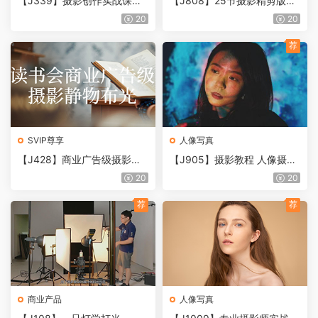
【J339】摄影创作实战课：
【J808】25节摄影精剪版打
人像风光旅行静物生活纪实
光视频课
20
20
荐
SVIP尊享
人像写真
【J428】商业广告级摄影静
【J905】摄影教程 人像摄
物布光
影、光线、道具、构图、色彩
20
20
荐
荐
商业产品
人像写真