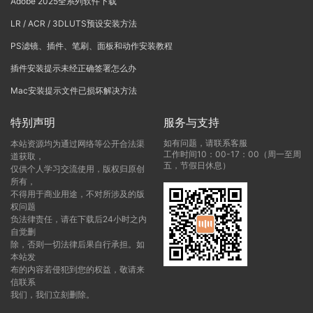
Adobe 2025全系列软件下载
LR / ACR / 3DLUTS预设安装方法
PS滤镜、插件、笔刷、面板和动作安装教程
插件安装提示未经正确签署怎么办
Mac安装提示文件已损坏解决方法
特别声明
服务与支持
如有问题，请联系客服
本站资源均为通过网络等公开合法渠
工作时间10：00-17：00（周一至周
道获取，
五，节假日休息）
仅供个人学习交流使用，版权归原创
所有，
不得用于商业用途，不对所涉及的版
权问题
负法律责任，请在下载后24小时之内
自觉删
除，否则一切法律后果自行承担。如
本站发
布的内容若侵犯到您的权益，敬请来
信联系
我们，我们立刻删除。