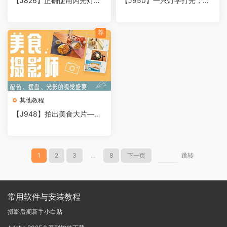
【J826】正确使用闪光灯拍
【J950】一只灯学打光，家
出人像大片，实战演练课
里就是摄影棚
荐
其他教程
【J948】拍出美食大片——
超赞的美食摄影教程
1
2
3
...
8
下一页
跳转
常用软件与安装教程
摄影后期新手小白贴