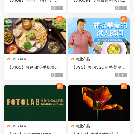
【J108】一只灯学打光，家
【J1009】专业摄影师实战布
里就是摄影棚
光技巧讲解 静物、伦勃朗
20
20
光、光蝴蝶光教程
荐
荐
SVIP尊享
商业产品
【J165】食尚课堂手机美食
【J95】美国VSO新手美食拍
摄影2.0+灯光视频教学
摄入门摄影教程
20
10
荐
荐
SVIP尊享
商业产品