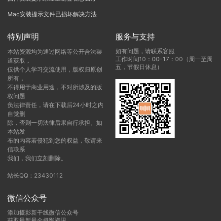
Mac安装提示文件已损坏解决方法
特别声明
服务与支持
如有问题，请联系客服
本站资源均为通过网络等公开合法渠
工作时间10：00-17：00（周一至周
道获取，
五，节假日休息）
仅供个人学习交流使用，版权归原创
所有，
不得用于商业用途，不对所涉及的版
权问题
负法律责任，请在下载后24小时之内
自觉删
除，否则一切法律后果自行承担。如
本站发
布的内容若侵犯到您的权益，敬请来
信联系
我们，我们立刻删除。
站长QQ：23430112
微信公众号
添加摄影新干线微信公众号
获取最新最全摄影资讯