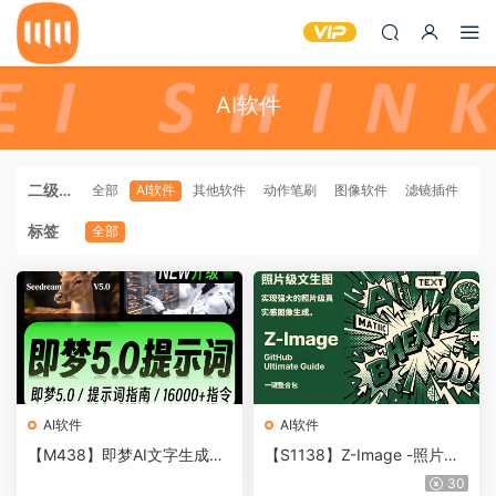
AI软件
二级分
全部
AI软件
其他软件
动作笔刷
图像软件
滤镜插件
类
标签
全部
AI软件
AI软件
【M438】即梦AI文字生成图
【S1138】Z-Image -照片级
片提示词描述词运镜分镜头视
AI文生图神器ComfyUI一键整
30