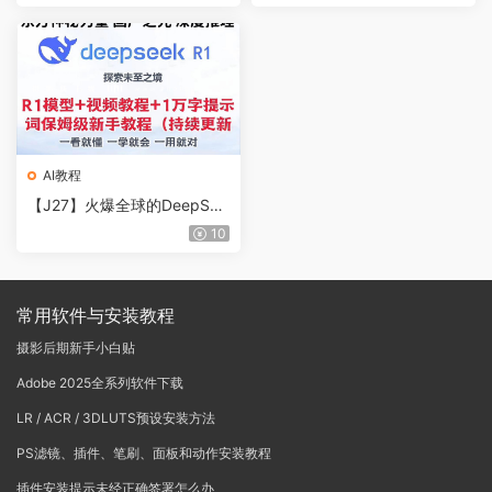
色一键整合包（便携版）
AI教程
【J27】火爆全球的DeepSee
k来了，从入门到精通 !
10
常用软件与安装教程
摄影后期新手小白贴
Adobe 2025全系列软件下载
LR / ACR / 3DLUTS预设安装方法
PS滤镜、插件、笔刷、面板和动作安装教程
插件安装提示未经正确签署怎么办