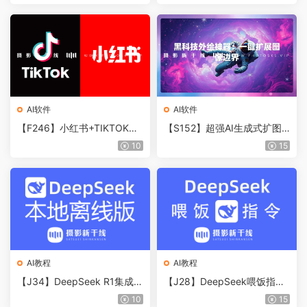
线版AI生成式扩图 WIN
AI软件
AI软件
【F246】小红书+TIKTOK下
【S152】超强AI生成式扩图
载工具合集WIN+MAC
专用汉化版本地部署整合包支
10
15
持一键启动
AI教程
AI教程
【J34】DeepSeek R1集成7
【J28】DeepSeek喂饭指令
b模型本地离线免安装版，绿
大全，从入门到精通
10
15