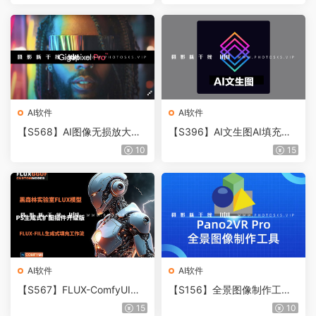
频关键词提示词教程
合包显存8G可用
AI软件
AI软件
【S568】AI图像无损放大插
【S396】AI文生图AI填充局
件 Topaz Gigapixel Pro v1.
部重绘软件 Inspire Art AI Im
10
15
0.3汉化版
age Generator v1.2.4 Win版
AI软件
AI软件
【S567】FLUX-ComfyUI创
【S156】全景图像制作工具
成式填充图像扩展PS插件离
Pano2VR Pro 7.1.8 中文版
15
10