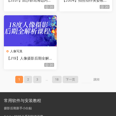
【J531】西沙群岛海边闪光
【J304】拍照动作美姿教程-
灯人像教程
摄影摆姿势教程
20
20
人像写真
【J19】人像摄影后期全解析
课程
20
1
2
3
...
18
下一页
跳转
常用软件与安装教程
摄影后期新手小白贴