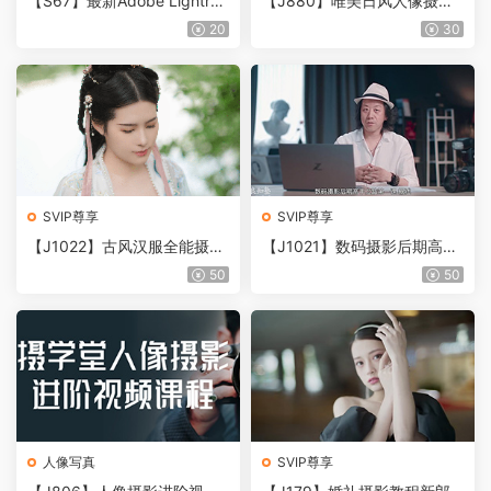
【S67】最新Adobe Lightroo
【J880】唯美日风人像摄影
m Classic 2023 v12.5 ACR1
实战训练营+原图+LR及LUT
20
30
5.5中文版 WIN系统！Lightro
预设
om教程合集+预设大全
SVIP尊享
SVIP尊享
【J1022】古风汉服全能摄影
【J1021】数码摄影后期高手
课 精修 妆造
之路30课
50
50
人像写真
SVIP尊享