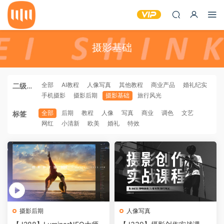
摄影基础
全部
AI教程
人像写真
其他教程
商业产品
婚礼纪实
二级分
手机摄影
摄影后期
摄影基础
旅行风光
类
全部
后期
教程
人像
写真
商业
调色
文艺
标签
网红
小清新
欧美
婚礼
特效
摄影后期
人像写真