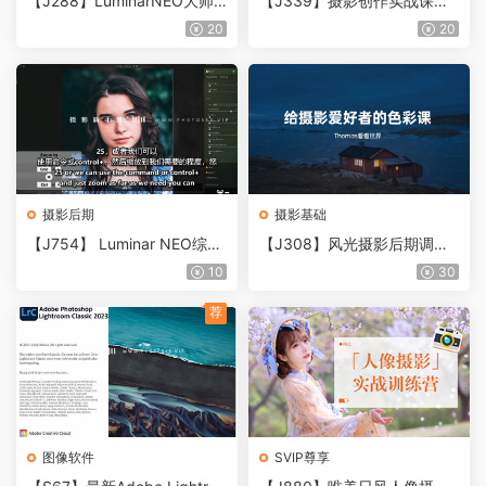
【J288】LuminarNEO大师
【J339】摄影创作实战课：
班教程
人像风光旅行静物生活纪实
20
20
摄影后期
摄影基础
【J754】 Luminar NEO综合
【J308】风光摄影后期调色
完整修图大师班教程-中英字
摄影爱好者的色彩必修课
10
30
幕Luminar NEO Masterclass
荐
图像软件
SVIP尊享