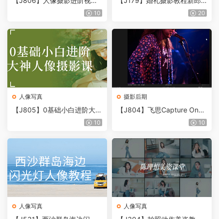
【J806】人像摄影进阶视频
【J179】婚礼摄影教程新郎
课程
新郎前期摆姿课6套合集
10
20
人像写真
摄影后期
【J805】0基础小白进阶大神
【J804】飞思Capture One
人像摄影课，摄影入门课，相
从入门到精通训练营中文教程
10
10
机使用教程
人像写真
人像写真