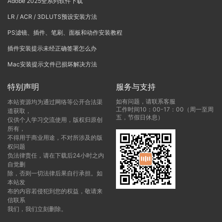
Adobe 2025全系列软件下载
LR / ACR / 3DLUTS预设安装方法
PS滤镜、插件、笔刷、面板和动作安装教程
插件安装提示未经正确签署怎么办
Mac安装提示文件已损坏解决方法
特别声明
服务与支持
如有问题，请联系客服
本站资源均为通过网络等公开合法渠
工作时间10：00-17：00（周一至周
道获取，
五，节假日休息）
仅供个人学习交流使用，版权归原创
所有，
不得用于商业用途，不对所涉及的版
权问题
负法律责任，请在下载后24小时之内
自觉删
除，否则一切法律后果自行承担。如
本站发
布的内容若侵犯到您的权益，敬请来
信联系
我们，我们立刻删除。