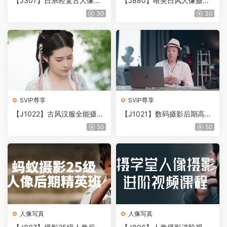
【J307】日系轻复古人像摄
【J880】唯美日风人像摄影
影特训营
实战训练营+原图+LR及LUT
30
30
预设
SVIP尊享
SVIP尊享
【J1022】古风汉服全能摄影
【J1021】数码摄影后期高手
课 精修 妆造
之路30课
50
50
人像写真
人像写真