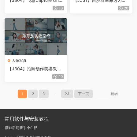
【J804】飞思Capture One
【J531】西沙群岛海边闪光
从入门到精通训练营中文教程
灯人像教程
10
20
人像写真
【J304】拍照动作美姿教程-
摄影摆姿势教程
20
1
2
3
...
23
下一页
跳转
常用软件与安装教程
摄影后期新手小白贴