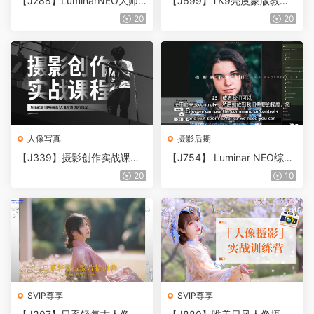
【J288】LuminarNEO大师
【J699】TK9亮度蒙版教程S
班教程
ean Bagshaw TK9插件完整
20
20
指南视频教程-中英字幕 Sean
Bagshaw – TK9 Button by B
utton Guide
人像写真
摄影后期
【J339】摄影创作实战课：
【J754】 Luminar NEO综合
人像风光旅行静物生活纪实
完整修图大师班教程-中英字
20
10
幕Luminar NEO Masterclass
SVIP尊享
SVIP尊享