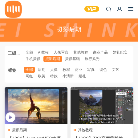
摄影后期
全部
AI教程
人像写真
其他教程
商业产品
婚礼纪实
二级分
手机摄影
摄影后期
摄影基础
旅行风光
类
全部
后期
人像
教程
商业
写真
调色
文艺
标签
网红
欧美
特效
小清新
婚礼
摄影后期
其他教程