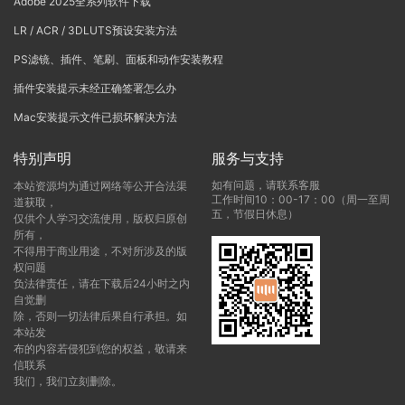
Adobe 2025全系列软件下载
LR / ACR / 3DLUTS预设安装方法
PS滤镜、插件、笔刷、面板和动作安装教程
插件安装提示未经正确签署怎么办
Mac安装提示文件已损坏解决方法
特别声明
服务与支持
如有问题，请联系客服
本站资源均为通过网络等公开合法渠
工作时间10：00-17：00（周一至周
道获取，
五，节假日休息）
仅供个人学习交流使用，版权归原创
所有，
不得用于商业用途，不对所涉及的版
权问题
负法律责任，请在下载后24小时之内
自觉删
除，否则一切法律后果自行承担。如
本站发
布的内容若侵犯到您的权益，敬请来
信联系
我们，我们立刻删除。