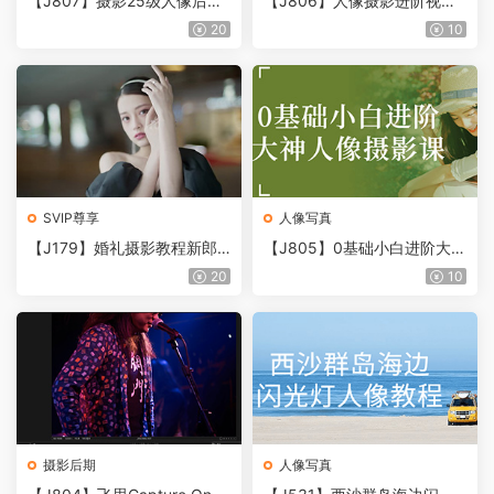
【J807】摄影25级人像后期
【J806】人像摄影进阶视频
精英班
课程
20
10
SVIP尊享
人像写真
【J179】婚礼摄影教程新郎
【J805】0基础小白进阶大神
新郎前期摆姿课6套合集
人像摄影课，摄影入门课，相
20
10
机使用教程
摄影后期
人像写真