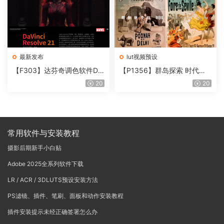
最新发布
lut视频预设
【F303】达芬奇调色软件Da
【P1356】群岛探索 时代马
Vinci Resolve Studio21.0.3
戏团 – QUEST 60 调色预设A
20
20
中文版WIN+MAC
rchipelago Quest CIRQUE É
POQUE
常用软件与安装教程
摄影后期新手小白贴
Adobe 2025全系列软件下载
LR / ACR / 3DLUTS预设安装方法
PS滤镜、插件、笔刷、面板和动作安装教程
插件安装提示未经正确签署怎么办