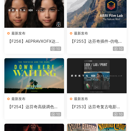
最新发布
最新发布
【F256】AEPRAVXOFX达芬
【F255】达芬奇插件-仿电影
奇视频人像磨皮润肤美颜插件
胶片视频调色插件 ARRI Film
10
10
Beauty Box V6.0.3 Win
Lab 1.0.10 Win
最新发布
最新发布
【F254】达芬奇高级调色插
【F253】达芬奇复古电影胶
件 Contour V2.2.2 WinMac
片质感DCTL节点调色预设 M
10
10
含使用教程
onoNodes LOOK LAB PRIN
T V4.0