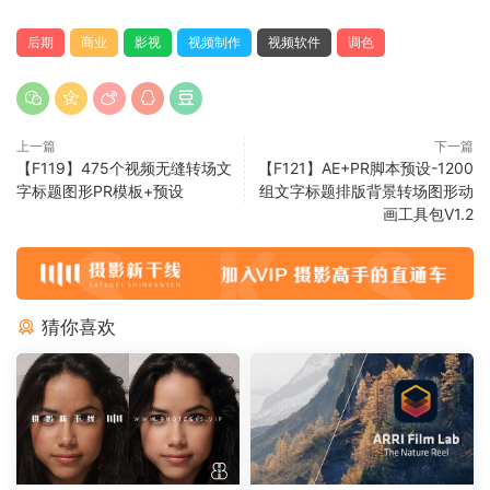
后期
商业
影视
视频制作
视频软件
调色
上一篇
下一篇
【F119】475个视频无缝转场文
【F121】AE+PR脚本预设-1200
字标题图形PR模板+预设
组文字标题排版背景转场图形动
画工具包V1.2
猜你喜欢