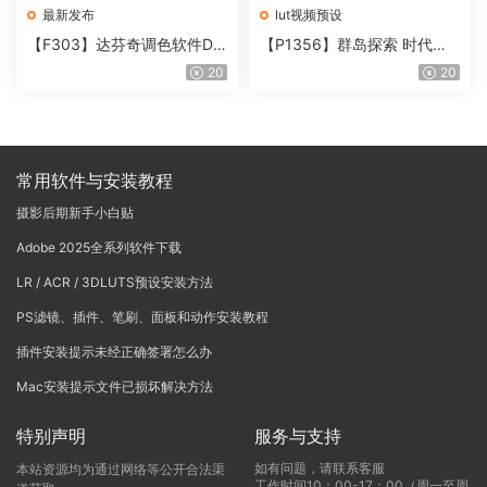
最新发布
lut视频预设
【F303】达芬奇调色软件Da
【P1356】群岛探索 时代马
Vinci Resolve Studio21.0.3
戏团 – QUEST 60 调色预设A
20
20
中文版WIN+MAC
rchipelago Quest CIRQUE É
POQUE
常用软件与安装教程
摄影后期新手小白贴
Adobe 2025全系列软件下载
LR / ACR / 3DLUTS预设安装方法
PS滤镜、插件、笔刷、面板和动作安装教程
插件安装提示未经正确签署怎么办
Mac安装提示文件已损坏解决方法
特别声明
服务与支持
如有问题，请联系客服
本站资源均为通过网络等公开合法渠
工作时间10：00-17：00（周一至周