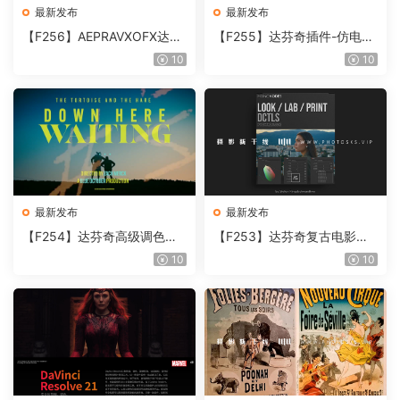
最新发布
最新发布
【F256】AEPRAVXOFX达芬
【F255】达芬奇插件-仿电影
奇视频人像磨皮润肤美颜插件
胶片视频调色插件 ARRI Film
10
10
Beauty Box V6.0.3 Win
Lab 1.0.10 Win
最新发布
最新发布
【F254】达芬奇高级调色插
【F253】达芬奇复古电影胶
件 Contour V2.2.2 WinMac
片质感DCTL节点调色预设 M
10
10
含使用教程
onoNodes LOOK LAB PRIN
T V4.0