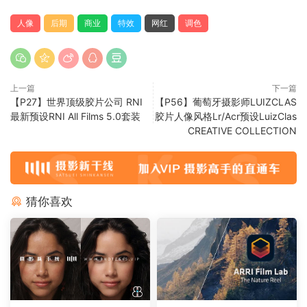
人像
后期
商业
特效
网红
调色
上一篇
下一篇
【P27】世界顶级胶片公司 RNI
【P56】葡萄牙摄影师LUIZCLAS
最新预设RNI All Films 5.0套装
胶片人像风格Lr/Acr预设LuizClas
CREATIVE COLLECTION
猜你喜欢