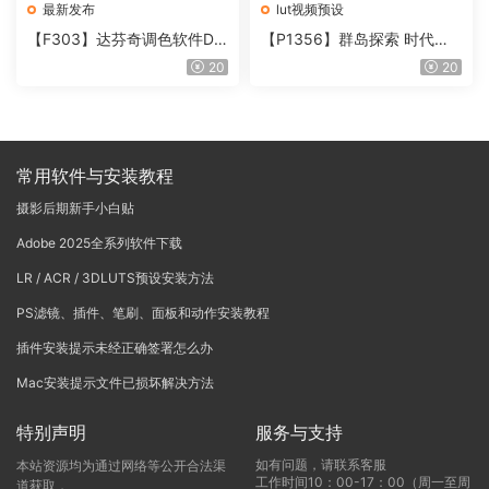
最新发布
lut视频预设
【F303】达芬奇调色软件Da
【P1356】群岛探索 时代马
Vinci Resolve Studio21.0.3
戏团 – QUEST 60 调色预设A
20
20
中文版WIN+MAC
rchipelago Quest CIRQUE É
POQUE
常用软件与安装教程
摄影后期新手小白贴
Adobe 2025全系列软件下载
LR / ACR / 3DLUTS预设安装方法
PS滤镜、插件、笔刷、面板和动作安装教程
插件安装提示未经正确签署怎么办
Mac安装提示文件已损坏解决方法
特别声明
服务与支持
如有问题，请联系客服
本站资源均为通过网络等公开合法渠
工作时间10：00-17：00（周一至周
道获取，