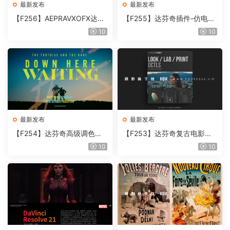
最新发布
最新发布
【F256】AEPRAVXOFX达芬
【F255】达芬奇插件-仿电影
奇视频人像磨皮润肤美颜插件
胶片视频调色插件 ARRI Film
10
10
Beauty Box V6.0.3 Win
Lab 1.0.10 Win
最新发布
最新发布
【F254】达芬奇高级调色插
【F253】达芬奇复古电影胶
件 Contour V2.2.2 WinMac
片质感DCTL节点调色预设 M
10
10
含使用教程
onoNodes LOOK LAB PRIN
T V4.0