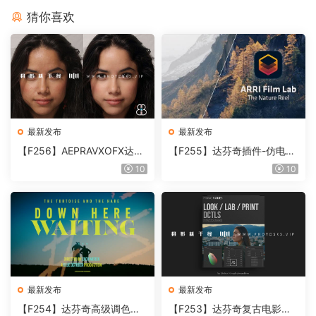
猜你喜欢
最新发布
最新发布
【F256】AEPRAVXOFX达芬
【F255】达芬奇插件-仿电影
奇视频人像磨皮润肤美颜插件
胶片视频调色插件 ARRI Film
10
10
Beauty Box V6.0.3 Win
Lab 1.0.10 Win
最新发布
最新发布
【F254】达芬奇高级调色插
【F253】达芬奇复古电影胶