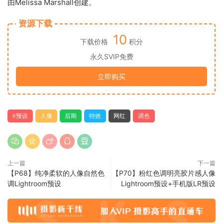
由Melissa Marshall创建。
资源下载
10
下载价格
积分
永久SVIP免费
立即购买
lr预设
人像
后期
特效
网红
调色
上一篇
下一篇
【P68】纯净柔软的人像自然色
【P70】粉红色调明亮胶片感人像
调Lightroom预设
Lightroom预设+手机版LR预设