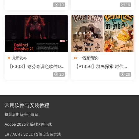
件 Contour V2.2.2 WinMac
片质感DCTL节点调色预设 M
10
10
含使用教程
onoNodes LOOK LAB PRIN
T V4.0
最新发布
lut视频预设
【F303】达芬奇调色软件Da
【P1356】群岛探索 时代马
Vinci Resolve Studio21.0.3
戏团 – QUEST 60 调色预设A
20
20
中文版WIN+MAC
rchipelago Quest CIRQUE É
POQUE
常用软件与安装教程
摄影后期新手小白贴
Adobe 2025全系列软件下载
LR / ACR / 3DLUTS预设安装方法