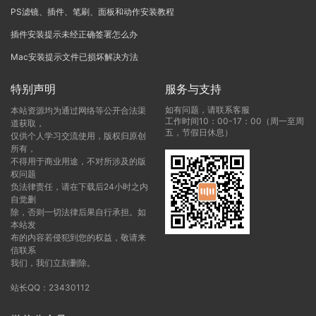
PS滤镜、插件、笔刷、面板和动作安装教程
插件安装提示未经正确签署怎么办
Mac安装提示文件已损坏解决方法
特别声明
服务与支持
如有问题，请联系客服
本站资源均为通过网络等公开合法渠
工作时间10：00-17：00（周一至周
道获取，
五，节假日休息）
仅供个人学习交流使用，版权归原创
所有，
不得用于商业用途，不对所涉及的版
权问题
负法律责任，请在下载后24小时之内
自觉删
除，否则一切法律后果自行承担。如
本站发
布的内容若侵犯到您的权益，敬请来
信联系
我们，我们立刻删除。
站长QQ：23430112