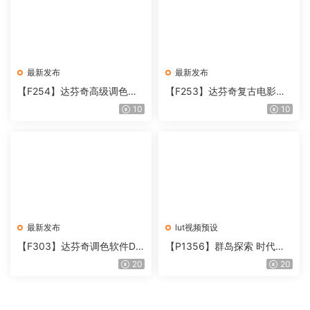
最新发布
最新发布
【F254】达芬奇高级调色插
【F253】达芬奇复古电影胶
件 Contour V2.2.2 WinMac
片质感DCTL节点调色预设 M
10
10
含使用教程
onoNodes LOOK LAB PRIN
T V4.0
最新发布
lut视频预设
【F303】达芬奇调色软件Da
【P1356】群岛探索 时代马
Vinci Resolve Studio21.0.3
戏团 – QUEST 60 调色预设A
20
20
中文版WIN+MAC
rchipelago Quest CIRQUE É
POQUE