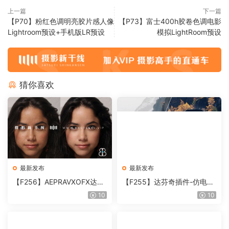
上一篇
下一篇
【P70】粉红色调明亮胶片感人像
【P73】富士400h胶卷色调电影
Lightroom预设+手机版LR预设
模拟LightRoom预设
猜你喜欢
最新发布
最新发布
【F256】AEPRAVXOFX达芬
【F255】达芬奇插件-仿电影
奇视频人像磨皮润肤美颜插件
胶片视频调色插件 ARRI Film
10
10
Beauty Box V6.0.3 Win
Lab 1.0.10 Win