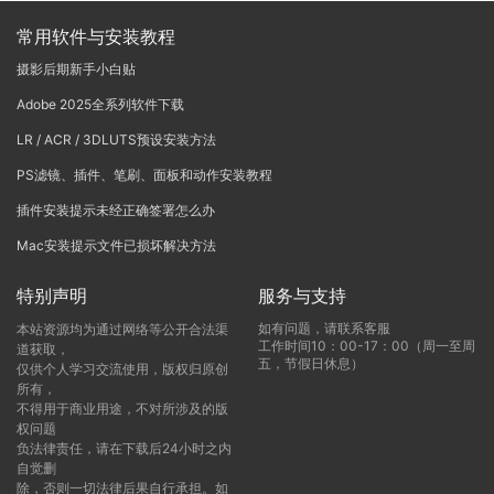
常用软件与安装教程
摄影后期新手小白贴
Adobe 2025全系列软件下载
LR / ACR / 3DLUTS预设安装方法
PS滤镜、插件、笔刷、面板和动作安装教程
插件安装提示未经正确签署怎么办
Mac安装提示文件已损坏解决方法
特别声明
服务与支持
如有问题，请联系客服
本站资源均为通过网络等公开合法渠
工作时间10：00-17：00（周一至周
道获取，
五，节假日休息）
仅供个人学习交流使用，版权归原创
所有，
不得用于商业用途，不对所涉及的版
权问题
负法律责任，请在下载后24小时之内
自觉删
除，否则一切法律后果自行承担。如