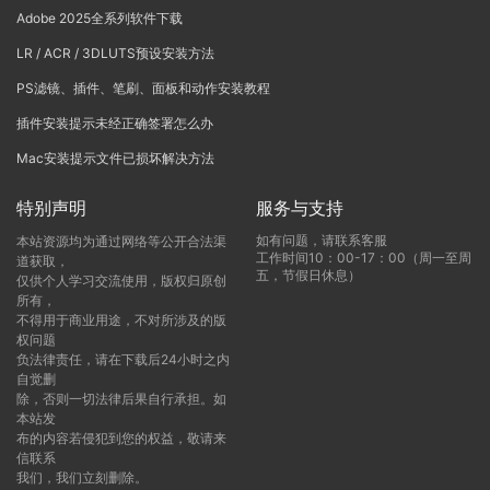
Adobe 2025全系列软件下载
LR / ACR / 3DLUTS预设安装方法
PS滤镜、插件、笔刷、面板和动作安装教程
插件安装提示未经正确签署怎么办
Mac安装提示文件已损坏解决方法
特别声明
服务与支持
如有问题，请联系客服
本站资源均为通过网络等公开合法渠
工作时间10：00-17：00（周一至周
道获取，
五，节假日休息）
仅供个人学习交流使用，版权归原创
所有，
不得用于商业用途，不对所涉及的版
权问题
负法律责任，请在下载后24小时之内
自觉删
除，否则一切法律后果自行承担。如
本站发
布的内容若侵犯到您的权益，敬请来
信联系
我们，我们立刻删除。