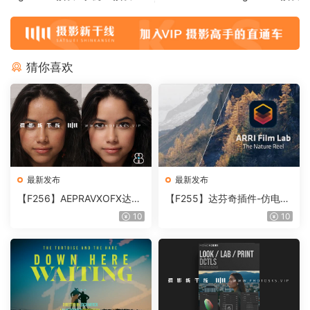
猜你喜欢
最新发布
最新发布
【F256】AEPRAVXOFX达芬
【F255】达芬奇插件-仿电影
奇视频人像磨皮润肤美颜插件
胶片视频调色插件 ARRI Film
10
10
Beauty Box V6.0.3 Win
Lab 1.0.10 Win