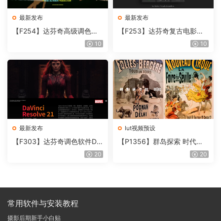
最新发布
最新发布
【F254】达芬奇高级调色插
【F253】达芬奇复古电影胶
件 Contour V2.2.2 WinMac
片质感DCTL节点调色预设 M
10
10
含使用教程
onoNodes LOOK LAB PRIN
T V4.0
最新发布
lut视频预设
【F303】达芬奇调色软件Da
【P1356】群岛探索 时代马
Vinci Resolve Studio21.0.3
戏团 – QUEST 60 调色预设A
20
20
中文版WIN+MAC
rchipelago Quest CIRQUE É
POQUE
常用软件与安装教程
摄影后期新手小白贴