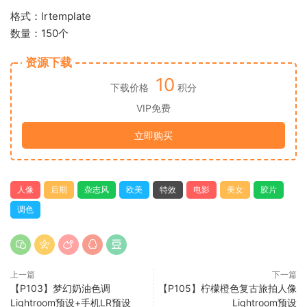
格式：lrtemplate
数量：150个
资源下载
10
下载价格
积分
VIP免费
立即购买
人像
后期
杂志风
欧美
特效
电影
美女
胶片
调色
上一篇
下一篇
【P103】梦幻奶油色调
【P105】柠檬橙色复古旅拍人像
Lightroom预设+手机LR预设
Lightroom预设