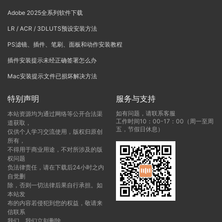
Adobe 2025全系列软件下载
LR / ACR / 3DLUTS预设安装方法
PS滤镜、插件、笔刷、面板和动作安装教程
插件安装提示未经正确签署怎么办
Mac安装提示文件已损坏解决方法
特别声明
服务与支持
如有问题，请联系客服
本站资源均为通过网络等公开合法渠
工作时间10：00-17：00（周一至周
道获取，
五，节假日休息）
仅供个人学习交流使用，版权归原创
所有，
不得用于商业用途，不对所涉及的版
权问题
负法律责任，请在下载后24小时之内
自觉删
除，否则一切法律后果自行承担。如
本站发
布的内容若侵犯到您的权益，敬请来
信联系
我们，我们立刻删除。