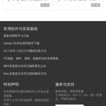
Vinci Resolve Studio21.0.3
戏团 – QUEST 60 调色预设A
20
20
中文版WIN+MAC
rchipelago Quest CIRQUE É
POQUE
常用软件与安装教程
摄影后期新手小白贴
Adobe 2025全系列软件下载
LR / ACR / 3DLUTS预设安装方法
PS滤镜、插件、笔刷、面板和动作安装教程
插件安装提示未经正确签署怎么办
Mac安装提示文件已损坏解决方法
特别声明
服务与支持
如有问题，请联系客服
本站资源均为通过网络等公开合法渠
工作时间10：00-17：00（周一至周
道获取，
五，节假日休息）
仅供个人学习交流使用，版权归原创
所有，