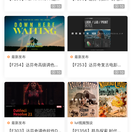
奇视频人像磨皮润肤美颜插件
胶片视频调色插件 ARRI Film
10
10
Beauty Box V6.0.3 Win
Lab 1.0.10 Win
最新发布
最新发布
【F254】达芬奇高级调色插
【F253】达芬奇复古电影胶
件 Contour V2.2.2 WinMac
片质感DCTL节点调色预设 M
10
10
含使用教程
onoNodes LOOK LAB PRIN
T V4.0
最新发布
lut视频预设
【F303】达芬奇调色软件Da
【P1356】群岛探索 时代马