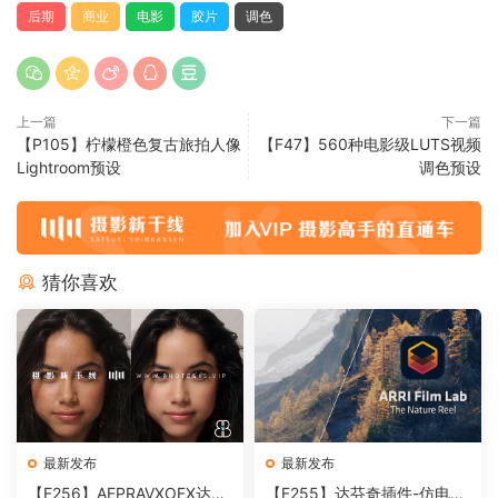
后期
商业
电影
胶片
调色
上一篇
下一篇
【P105】柠檬橙色复古旅拍人像
【F47】560种电影级LUTS视频
Lightroom预设
调色预设
猜你喜欢
最新发布
最新发布
【F256】AEPRAVXOFX达芬
【F255】达芬奇插件-仿电影