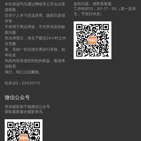
如有问题，请联系客服
本站资源均为通过网络等公开合法渠
工作时间10：00-17：00（周一至周
道获取，
五，节假日休息）
仅供个人学习交流使用，版权归原创
所有，
不得用于商业用途，不对所涉及的版
权问题
负法律责任，请在下载后24小时之内
自觉删
除，否则一切法律后果自行承担。如
本站发
布的内容若侵犯到您的权益，敬请来
信联系
我们，我们立刻删除。
站长QQ：23430112
微信公众号
添加摄影新干线微信公众号
获取最新最全摄影资讯