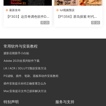
最新发布
lut视频预设
【F303】达芬奇调色软件Da
【P1356】群岛探索 时代马
Vinci Resolve Studio21.0.3
戏团 – QUEST 60 调色预设A
20
20
中文版WIN+MAC
rchipelago Quest CIRQUE É
POQUE
常用软件与安装教程
摄影后期新手小白贴
Adobe 2025全系列软件下载
LR / ACR / 3DLUTS预设安装方法
PS滤镜、插件、笔刷、面板和动作安装教程
插件安装提示未经正确签署怎么办
Mac安装提示文件已损坏解决方法
特别声明
服务与支持