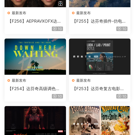
最新发布
最新发布
【F256】AEPRAVXOFX达芬
【F255】达芬奇插件-仿电影
奇视频人像磨皮润肤美颜插件
胶片视频调色插件 ARRI Film
10
10
Beauty Box V6.0.3 Win
Lab 1.0.10 Win
最新发布
最新发布
【F254】达芬奇高级调色插
【F253】达芬奇复古电影胶
件 Contour V2.2.2 WinMac
片质感DCTL节点调色预设 M
10
10
含使用教程
onoNodes LOOK LAB PRIN
T V4.0