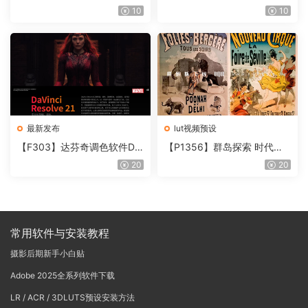
件 Contour V2.2.2 WinMac
片质感DCTL节点调色预设 M
10
10
含使用教程
onoNodes LOOK LAB PRIN
T V4.0
最新发布
lut视频预设
【F303】达芬奇调色软件Da
【P1356】群岛探索 时代马
Vinci Resolve Studio21.0.3
戏团 – QUEST 60 调色预设A
20
20
中文版WIN+MAC
rchipelago Quest CIRQUE É
POQUE
常用软件与安装教程
摄影后期新手小白贴
Adobe 2025全系列软件下载
LR / ACR / 3DLUTS预设安装方法