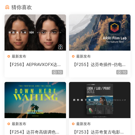
猜你喜欢
最新发布
最新发布
【F256】AEPRAVXOFX达芬
【F255】达芬奇插件-仿电影
奇视频人像磨皮润肤美颜插件
胶片视频调色插件 ARRI Film
10
10
Beauty Box V6.0.3 Win
Lab 1.0.10 Win
最新发布
最新发布
【F254】达芬奇高级调色插
【F253】达芬奇复古电影胶