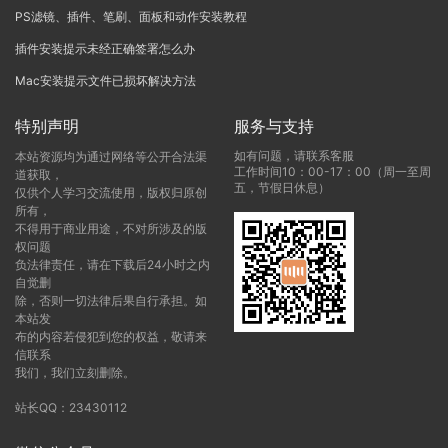
PS滤镜、插件、笔刷、面板和动作安装教程
插件安装提示未经正确签署怎么办
Mac安装提示文件已损坏解决方法
特别声明
服务与支持
如有问题，请联系客服
本站资源均为通过网络等公开合法渠
工作时间10：00-17：00（周一至周
道获取，
五，节假日休息）
仅供个人学习交流使用，版权归原创
所有，
不得用于商业用途，不对所涉及的版
权问题
负法律责任，请在下载后24小时之内
自觉删
除，否则一切法律后果自行承担。如
本站发
布的内容若侵犯到您的权益，敬请来
信联系
我们，我们立刻删除。
站长QQ：23430112