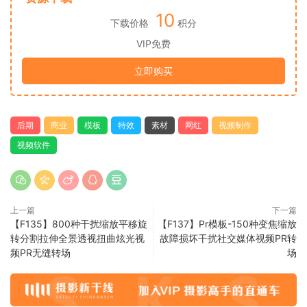
10
下载价格
积分
VIP免费
立即购买
后期
商业
模板
特效
素材
网红
视频制作
视频软件
上一篇
下一篇
【F135】800种干扰缩放平移旋
【F137】Pr模板-150种变焦缩放
转分割拉伸全景透视扭曲炫光视
故障损坏干扰社交媒体视频PR转
频PR无缝转场
场