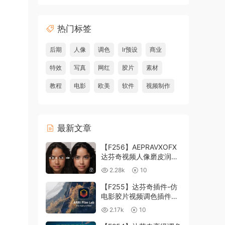
热门标签
后期
人像
调色
lr预设
商业
特效
写真
网红
胶片
素材
教程
电影
欧美
软件
视频制作
最新文章
【F256】AEPRAVXOFX
达芬奇视频人像磨皮润肤
美颜插件 Beauty Box
2.28k
10
V6.0.3 Win
【F255】达芬奇插件-仿
电影胶片视频调色插件
ARRI Film Lab 1.0.10 Win
2.17k
10