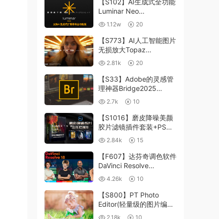
【S102】AI生成式全功能
Luminar Neo
1.24.4(x64)超强修图插件
1.12w
20
中文版WIN+MAC含400
个预设
【S773】AI人工智能图片
无损放大Topaz
Gigapixel AI 8.4.0.1b照
2.81k
20
片模糊清晰 PS插件+独立
版 WIN/MAC
【S33】Adobe的灵感管
理神器Bridge2025
15.0.3 WIN系统 右键可
2.7k
10
进入ACR
【S1016】磨皮降噪美颜
胶片滤镜插件套装+PS动
作 Imagenomic
2.84k
15
Professional Plugin Suite
v2027 Win汉化中文版
【F607】达芬奇调色软件
DaVinci Resolve
Studio18.6Win、Mac 中
4.26k
10
文/英文
【S800】PT Photo
Editor(轻量级的图片编辑
工具)5.10.3汉化版 WIN
2.18k
10