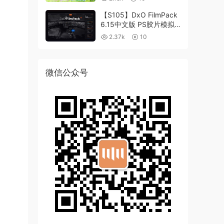
【S105】DxO FilmPack
6.15中文版 PS胶片模拟
滤镜支持WIN/MAC
2.37k
10
微信公众号