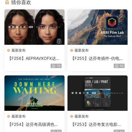
猜你喜欢
最新发布
最新发布
【F256】AEPRAVXOFX达芬
【F255】达芬奇插件-仿电影
奇视频人像磨皮润肤美颜插件
胶片视频调色插件 ARRI Film
10
10
Beauty Box V6.0.3 Win
Lab 1.0.10 Win
最新发布
最新发布
【F254】达芬奇高级调色插
【F253】达芬奇复古电影胶
件 Contour V2.2.2 WinMac
片质感DCTL节点调色预设 M
10
10