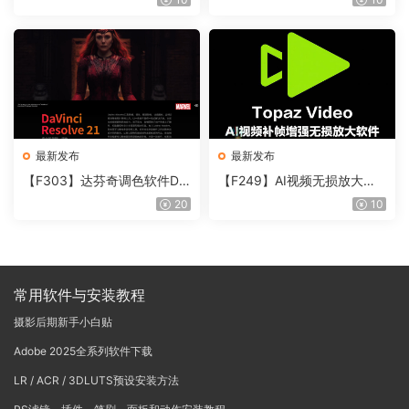
含使用教程
onoNodes LOOK LAB PRIN
T V4.0
最新发布
最新发布
【F303】达芬奇调色软件Da
【F249】AI视频无损放大增
Vinci Resolve Studio21.0.3
强修复软件 Topaz Video v1.
20
10
中文版WIN+MAC
6.1汉化版+星光滤镜
常用软件与安装教程
摄影后期新手小白贴
Adobe 2025全系列软件下载
LR / ACR / 3DLUTS预设安装方法