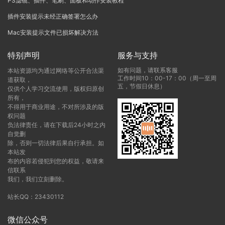
PS滤镜、插件、笔刷、面板和动作安装教程
插件安装提示未经正确签署怎么办
Mac安装提示文件已损坏解决方法
特别声明
服务与支持
如有问题，请联系客服
本站资源均为通过网络等公开合法渠
工作时间10：00-17：00（周一至周
道获取，
五，节假日休息）
仅供个人学习交流使用，版权归原创
所有，
不得用于商业用途，不对所涉及的版
权问题
负法律责任，请在下载后24小时之内
自觉删
除，否则一切法律后果自行承担。如
本站发
布的内容若侵犯到您的权益，敬请来
信联系
我们，我们立刻删除。
站长QQ：23430112
微信公众号