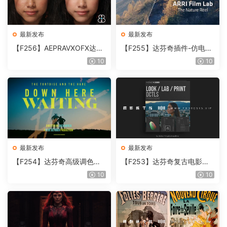
最新发布
最新发布
【F256】AEPRAVXOFX达芬
【F255】达芬奇插件-仿电影
奇视频人像磨皮润肤美颜插件
胶片视频调色插件 ARRI Film
10
10
Beauty Box V6.0.3 Win
Lab 1.0.10 Win
最新发布
最新发布
【F254】达芬奇高级调色插
【F253】达芬奇复古电影胶
件 Contour V2.2.2 WinMac
片质感DCTL节点调色预设 M
10
10
含使用教程
onoNodes LOOK LAB PRIN
T V4.0