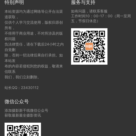
特别声明
服务与支持
如有问题，请联系客服
本站资源均为通过网络等公开合法渠
工作时间10：00-17：00（周一至周
道获取，
五，节假日休息）
仅供个人学习交流使用，版权归原创
所有，
不得用于商业用途，不对所涉及的版
权问题
负法律责任，请在下载后24小时之内
自觉删
除，否则一切法律后果自行承担。如
本站发
布的内容若侵犯到您的权益，敬请来
信联系
我们，我们立刻删除。
站长QQ：23430112
微信公众号
添加摄影新干线微信公众号
获取最新最全摄影资讯