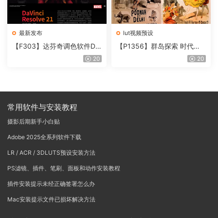
最新发布
lut视频预设
【F303】达芬奇调色软件Da
【P1356】群岛探索 时代马
Vinci Resolve Studio21.0.3
戏团 – QUEST 60 调色预设A
20
20
中文版WIN+MAC
rchipelago Quest CIRQUE É
POQUE
常用软件与安装教程
摄影后期新手小白贴
Adobe 2025全系列软件下载
LR / ACR / 3DLUTS预设安装方法
PS滤镜、插件、笔刷、面板和动作安装教程
插件安装提示未经正确签署怎么办
Mac安装提示文件已损坏解决方法