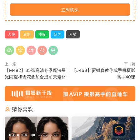
立即购买
人像
后期
模板
欧美
素材
上一篇
下一篇
【M482】35张高清冬季魔法星
【J468】贾树森教你成手机摄影
光闪耀和雪花叠加合成前景素材
高手40课
猜你喜欢