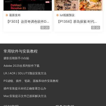
最新发布
lut视频预设
【F303】达芬奇调色软件Da
【P1356】群岛探索 时代马
Vinci Resolve Studio21.0.3
戏团 – QUEST 60 调色预设A
20
20
中文版WIN+MAC
rchipelago Quest CIRQUE É
POQUE
常用软件与安装教程
摄影后期新手小白贴
Adobe 2025全系列软件下载
LR / ACR / 3DLUTS预设安装方法
PS滤镜、插件、笔刷、面板和动作安装教程
插件安装提示未经正确签署怎么办
Mac安装提示文件已损坏解决方法