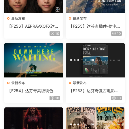
最新发布
最新发布
【F256】AEPRAVXOFX达芬
【F255】达芬奇插件-仿电影
奇视频人像磨皮润肤美颜插件
胶片视频调色插件 ARRI Film
10
10
Beauty Box V6.0.3 Win
Lab 1.0.10 Win
最新发布
最新发布
【F254】达芬奇高级调色插
【F253】达芬奇复古电影胶
件 Contour V2.2.2 WinMac
片质感DCTL节点调色预设 M
10
10
含使用教程
onoNodes LOOK LAB PRIN
T V4.0