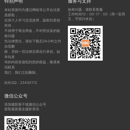
特别声明
服务与支持
如有问题，请联系客服
本站资源均为通过网络等公开合法渠
工作时间10：00-17：00（周一至周
道获取，
五，节假日休息）
仅供个人学习交流使用，版权归原创
所有，
不得用于商业用途，不对所涉及的版
权问题
负法律责任，请在下载后24小时之内
自觉删
除，否则一切法律后果自行承担。如
本站发
布的内容若侵犯到您的权益，敬请来
信联系
我们，我们立刻删除。
站长QQ：23430112
微信公众号
添加摄影新干线微信公众号
获取最新最全摄影资讯