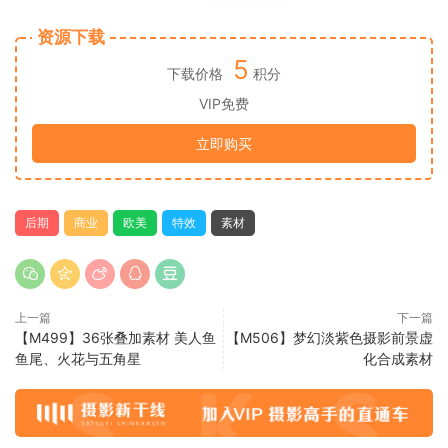
资源下载
5
下载价格
积分
VIP免费
立即购买
后期
商业
欧美
特效
素材
上一篇
下一篇
【M499】36张叠加素材 美人鱼
【M506】梦幻淡紫色摄影前景虚
鱼尾、火花与五角星
化合成素材