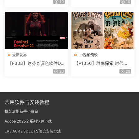
10
10
含使用教程
onoNodes LOOK LAB PRIN
T V4.0
最新发布
lut视频预设
【F303】达芬奇调色软件Da
【P1356】群岛探索 时代马
Vinci Resolve Studio21.0.3
戏团 – QUEST 60 调色预设A
20
20
中文版WIN+MAC
rchipelago Quest CIRQUE É
POQUE
常用软件与安装教程
摄影后期新手小白贴
Adobe 2025全系列软件下载
LR / ACR / 3DLUTS预设安装方法