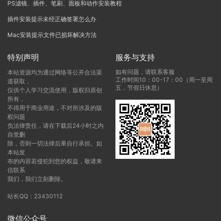
PS滤镜、插件、笔刷、面板和动作安装教程
插件安装提示未经正确签署怎么办
Mac安装提示文件已损坏解决方法
特别声明
服务与支持
如有问题，请联系客服
本站资源均为通过网络等公开合法渠
工作时间10：00-17：00（周一至周
道获取，
五，节假日休息）
仅供个人学习交流使用，版权归原创
所有，
不得用于商业用途，不对所涉及的版
权问题
负法律责任，请在下载后24小时之内
自觉删
除，否则一切法律后果自行承担。如
本站发
布的内容若侵犯到您的权益，敬请来
信联系
我们，我们立刻删除。
站长QQ：23430112
微信公众号