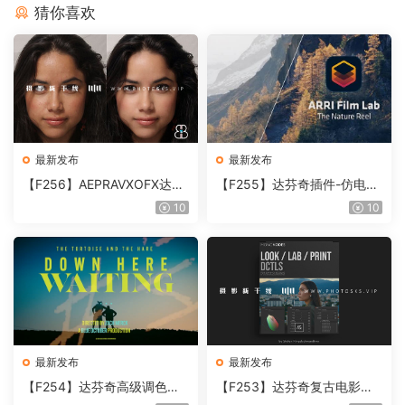
猜你喜欢
最新发布
最新发布
【F256】AEPRAVXOFX达芬
【F255】达芬奇插件-仿电影
奇视频人像磨皮润肤美颜插件
胶片视频调色插件 ARRI Film
10
10
Beauty Box V6.0.3 Win
Lab 1.0.10 Win
最新发布
最新发布
【F254】达芬奇高级调色插
【F253】达芬奇复古电影胶
件 Contour V2.2.2 WinMac
片质感DCTL节点调色预设 M