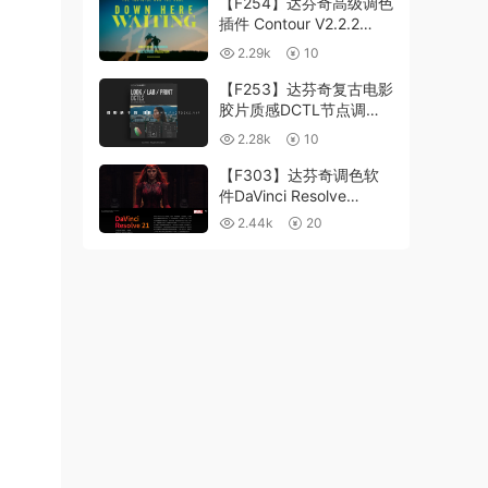
【F254】达芬奇高级调色
插件 Contour V2.2.2
WinMac 含使用教程
2.29k
10
【F253】达芬奇复古电影
胶片质感DCTL节点调色
预设 MonoNodes LOOK
2.28k
10
LAB PRINT V4.0
【F303】达芬奇调色软
件DaVinci Resolve
Studio21.0.3 中文版
2.44k
20
WIN+MAC