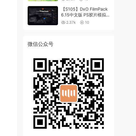
【S105】DxO FilmPack
6.15中文版 PS胶片模拟
滤镜支持WIN/MAC
2.37k
10
微信公众号