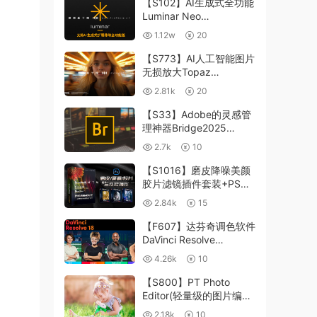
【S102】AI生成式全功能
Luminar Neo
1.24.4(x64)超强修图插件
1.12w
20
中文版WIN+MAC含400
个预设
【S773】AI人工智能图片
无损放大Topaz
Gigapixel AI 8.4.0.1b照
2.81k
20
片模糊清晰 PS插件+独立
版 WIN/MAC
【S33】Adobe的灵感管
理神器Bridge2025
15.0.3 WIN系统 右键可
2.7k
10
进入ACR
【S1016】磨皮降噪美颜
胶片滤镜插件套装+PS动
作 Imagenomic
2.84k
15
Professional Plugin Suite
v2027 Win汉化中文版
【F607】达芬奇调色软件
DaVinci Resolve
Studio18.6Win、Mac 中
4.26k
10
文/英文
【S800】PT Photo
Editor(轻量级的图片编辑
工具)5.10.3汉化版 WIN
2.18k
10