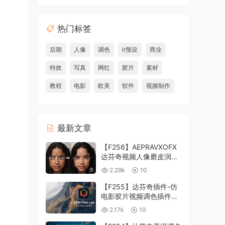
热门标签
后期
人像
调色
lr预设
商业
特效
写真
网红
胶片
素材
教程
电影
欧美
软件
视频制作
最新文章
【F256】AEPRAVXOFX
达芬奇视频人像磨皮润肤
美颜插件 Beauty Box
2.29k
10
V6.0.3 Win
【F255】达芬奇插件-仿
电影胶片视频调色插件
ARRI Film Lab 1.0.10 Win
2.17k
10