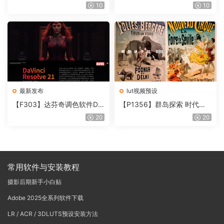
件 Contour V2.2.2 WinMac
片质感DCTL节点调色预设 M
10
10
含使用教程
onoNodes LOOK LAB PRIN
T V4.0
最新发布
lut视频预设
【F303】达芬奇调色软件Da
【P1356】群岛探索 时代马
Vinci Resolve Studio21.0.3
戏团 – QUEST 60 调色预设A
20
20
中文版WIN+MAC
rchipelago Quest CIRQUE É
POQUE
常用软件与安装教程
摄影后期新手小白贴
Adobe 2025全系列软件下载
LR / ACR / 3DLUTS预设安装方法