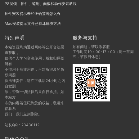
PS滤镜、插件、笔刷、面板和动作安装教程
插件安装提示未经正确签署怎么办
Mac安装提示文件已损坏解决方法
特别声明
服务与支持
如有问题，请联系客服
本站资源均为通过网络等公开合法渠
工作时间10：00-17：00（周一至周
道获取，
五，节假日休息）
仅供个人学习交流使用，版权归原创
所有，
不得用于商业用途，不对所涉及的版
权问题
负法律责任，请在下载后24小时之内
自觉删
除，否则一切法律后果自行承担。如
本站发
布的内容若侵犯到您的权益，敬请来
信联系
我们，我们立刻删除。
站长QQ：23430112