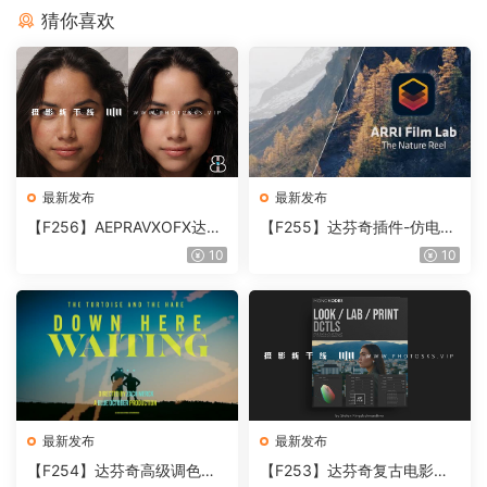
猜你喜欢
最新发布
最新发布
【F256】AEPRAVXOFX达芬
【F255】达芬奇插件-仿电影
奇视频人像磨皮润肤美颜插件
胶片视频调色插件 ARRI Film
10
10
Beauty Box V6.0.3 Win
Lab 1.0.10 Win
最新发布
最新发布
【F254】达芬奇高级调色插
【F253】达芬奇复古电影胶