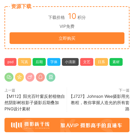
资源下载
10
下载价格
积分
VIP免费
立即购买
psd
写真
后期
字体
小清新
文艺
日系
素材
上一篇
下一篇
【M112】阳光百叶窗反射植物自
【J727】Johnson Wee摄影用光
然阴影树枝影子摄影后期叠加
教程，教你掌握人造光的所有套
PNG设计素材
路