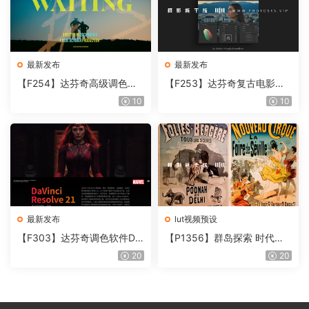
最新发布
最新发布
【F254】达芬奇高级调色插
【F253】达芬奇复古电影胶
件 Contour V2.2.2 WinMac
片质感DCTL节点调色预设 M
10
10
含使用教程
onoNodes LOOK LAB PRIN
T V4.0
最新发布
lut视频预设
【F303】达芬奇调色软件Da
【P1356】群岛探索 时代马
Vinci Resolve Studio21.0.3
戏团 – QUEST 60 调色预设A
20
20
中文版WIN+MAC
rchipelago Quest CIRQUE É
POQUE