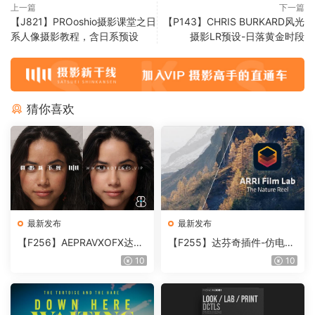
上一篇
下一篇
【J821】PROoshio摄影课堂之日
【P143】CHRIS BURKARD风光
系人像摄影教程，含日系预设
摄影LR预设-日落黄金时段
猜你喜欢
最新发布
最新发布
【F256】AEPRAVXOFX达芬
【F255】达芬奇插件-仿电影
奇视频人像磨皮润肤美颜插件
胶片视频调色插件 ARRI Film
10
10
Beauty Box V6.0.3 Win
Lab 1.0.10 Win