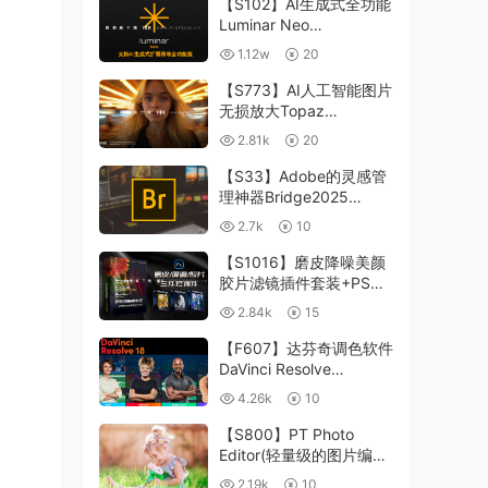
【S102】AI生成式全功能
Luminar Neo
1.24.4(x64)超强修图插件
1.12w
20
中文版WIN+MAC含400
个预设
【S773】AI人工智能图片
无损放大Topaz
Gigapixel AI 8.4.0.1b照
2.81k
20
片模糊清晰 PS插件+独立
版 WIN/MAC
【S33】Adobe的灵感管
理神器Bridge2025
15.0.3 WIN系统 右键可
2.7k
10
进入ACR
【S1016】磨皮降噪美颜
胶片滤镜插件套装+PS动
作 Imagenomic
2.84k
15
Professional Plugin Suite
v2027 Win汉化中文版
【F607】达芬奇调色软件
DaVinci Resolve
Studio18.6Win、Mac 中
4.26k
10
文/英文
【S800】PT Photo
Editor(轻量级的图片编辑
工具)5.10.3汉化版 WIN
2.19k
10