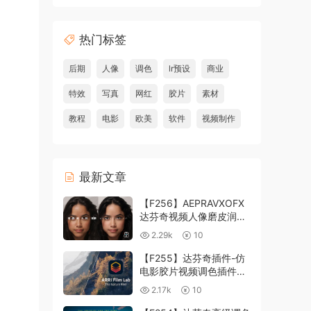
热门标签
后期
人像
调色
lr预设
商业
特效
写真
网红
胶片
素材
教程
电影
欧美
软件
视频制作
最新文章
【F256】AEPRAVXOFX
达芬奇视频人像磨皮润肤
美颜插件 Beauty Box
2.29k
10
V6.0.3 Win
【F255】达芬奇插件-仿
电影胶片视频调色插件
ARRI Film Lab 1.0.10 Win
2.17k
10