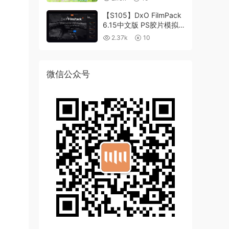
【S105】DxO FilmPack
6.15中文版 PS胶片模拟
滤镜支持WIN/MAC
2.37k
10
微信公众号