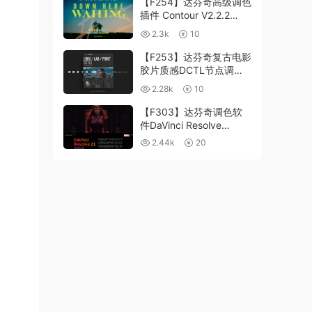
【F254】达芬奇高级调色
插件 Contour V2.2.2
WinMac 含使用教程
2.3k
10
【F253】达芬奇复古电影
胶片质感DCTL节点调色
预设 MonoNodes LOOK
2.28k
10
LAB PRINT V4.0
【F303】达芬奇调色软
件DaVinci Resolve
Studio21.0.3 中文版
2.44k
20
WIN+MAC