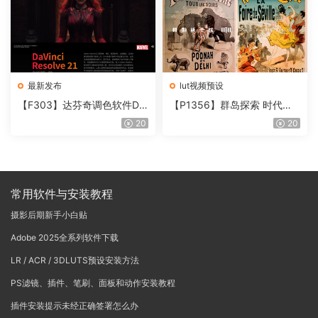
最新发布
lut视频预设
【F303】达芬奇调色软件Da
【P1356】群岛探索 时代马
Vinci Resolve Studio21.0.3
戏团 – QUEST 60 调色预设A
20
20
中文版WIN+MAC
rchipelago Quest CIRQUE É
POQUE
常用软件与安装教程
摄影后期新手小白贴
Adobe 2025全系列软件下载
LR / ACR / 3DLUTS预设安装方法
PS滤镜、插件、笔刷、面板和动作安装教程
插件安装提示未经正确签署怎么办