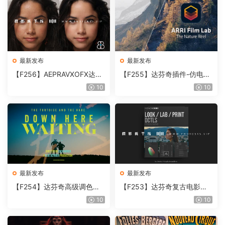
最新发布
最新发布
【F256】AEPRAVXOFX达芬
【F255】达芬奇插件-仿电影
奇视频人像磨皮润肤美颜插件
胶片视频调色插件 ARRI Film
10
10
Beauty Box V6.0.3 Win
Lab 1.0.10 Win
最新发布
最新发布
【F254】达芬奇高级调色插
【F253】达芬奇复古电影胶
件 Contour V2.2.2 WinMac
片质感DCTL节点调色预设 M
10
10
含使用教程
onoNodes LOOK LAB PRIN
T V4.0