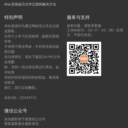
Mac安装提示文件已损坏解决方法
特别声明
服务与支持
如有问题，请联系客服
本站资源均为通过网络等公开合法渠
工作时间10：00-17：00（周一至周
道获取，
五，节假日休息）
仅供个人学习交流使用，版权归原创
所有，
不得用于商业用途，不对所涉及的版
权问题
负法律责任，请在下载后24小时之内
自觉删
除，否则一切法律后果自行承担。如
本站发
布的内容若侵犯到您的权益，敬请来
信联系
我们，我们立刻删除。
站长QQ：23430112
微信公众号
添加摄影新干线微信公众号
获取最新最全摄影资讯