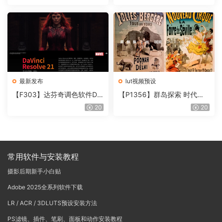
含使用教程
onoNodes LOOK LAB PRIN
T V4.0
最新发布
lut视频预设
【F303】达芬奇调色软件Da
【P1356】群岛探索 时代马
Vinci Resolve Studio21.0.3
戏团 – QUEST 60 调色预设A
20
20
中文版WIN+MAC
rchipelago Quest CIRQUE É
POQUE
常用软件与安装教程
摄影后期新手小白贴
Adobe 2025全系列软件下载
LR / ACR / 3DLUTS预设安装方法
PS滤镜、插件、笔刷、面板和动作安装教程