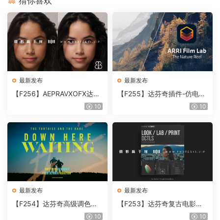
猜你喜欢
最新发布
最新发布
【F256】AEPRAVXOFX达芬
【F255】达芬奇插件-仿电影
奇视频人像磨皮润肤美颜插件
胶片视频调色插件 ARRI Film
10
10
Beauty Box V6.0.3 Win
Lab 1.0.10 Win
最新发布
最新发布
【F254】达芬奇高级调色插
【F253】达芬奇复古电影胶
件 Contour V2.2.2 WinMac
片质感DCTL节点调色预设 M
10
10