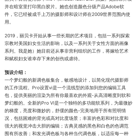
并在暗室里打印黑白胶片。她也创造颜色分级产品Adobe软
件，它已经被成千上万的摄影师和设计师在2009世界范围内使
用。
2019，丽贝卡开始从事一些长期的艺术项目，包括一系列探索
宗教对美国妇女生活的影响，以及一系列关于女性方面的画像
系列。我是她）她目前还从事非营利组织的工作，将嫁给艺术
和赋权妇女谁幸存下来的创伤或虐待。
预设介绍：
一个梦幻般的新调色板集合，敏感地设计，以简化现代摄影师
的工作流程。Pro设置vi是一个流线型的添加到您的编辑工具
包，提供美丽的渲染为所有你最喜欢的外观-从高清晰度到软和
梦幻般的。全新的Pro VI是一个独特的多功能软系列，为最微妙
的梯度，亮度和微妙的，舒缓的颜色-完美地用于所有照明情
况，包括困难的背光或高对比度场景；丰富的色彩和对比度和
强大的视觉冲击大胆的编辑；古典灵感的黑色和白色的色调范
围有所改善；和发光调色板与各种当代调色板，以适应每一种