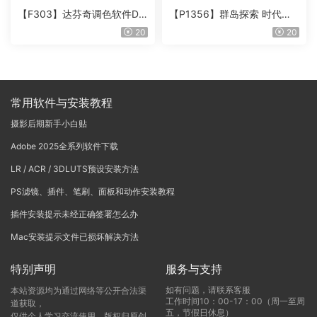
【F303】达芬奇调色软件Da
【P1356】群岛探索 时代马
Vinci Resolve Studio21.0.3
戏团 – QUEST 60 调色预设A
20
20
中文版WIN+MAC
rchipelago Quest CIRQUE É
POQUE
常用软件与安装教程
摄影后期新手小白贴
Adobe 2025全系列软件下载
LR / ACR / 3DLUTS预设安装方法
PS滤镜、插件、笔刷、面板和动作安装教程
插件安装提示未经正确签署怎么办
Mac安装提示文件已损坏解决方法
特别声明
服务与支持
如有问题，请联系客服
本站资源均为通过网络等公开合法渠
工作时间10：00-17：00（周一至周
道获取，
五，节假日休息）
仅供个人学习交流使用，版权归原创