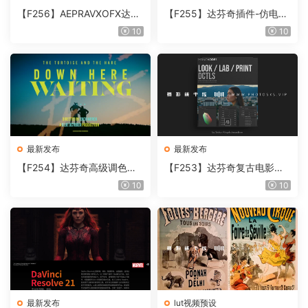
【F256】AEPRAVXOFX达芬
【F255】达芬奇插件-仿电影
奇视频人像磨皮润肤美颜插件
胶片视频调色插件 ARRI Film
10
10
Beauty Box V6.0.3 Win
Lab 1.0.10 Win
最新发布
最新发布
【F254】达芬奇高级调色插
【F253】达芬奇复古电影胶
件 Contour V2.2.2 WinMac
片质感DCTL节点调色预设 M
10
10
含使用教程
onoNodes LOOK LAB PRIN
T V4.0
最新发布
lut视频预设