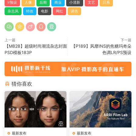
lr预设
人像
后期
商业
小清新
文艺
日系
杂志风
特效
电影
网红
调色
上一篇
下一篇
【M828】超级时尚潮流杂志封面
【P189】风靡INS的焦糖玛奇朵
PSD模板183P
色调LR/PS预设
猜你喜欢
最新发布
最新发布