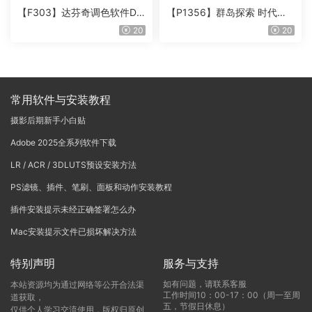
【F303】达芬奇调色软件Da
【P1356】群岛探索 时代马
Vinci Resolve Studio21.0.3
戏团 – QUEST 60 调色预设A
20
20
中文版WIN+MAC
rchipelago Quest CIRQUE É
POQUE
常用软件与安装教程
摄影后期新手小白贴
Adobe 2025全系列软件下载
LR / ACR / 3DLUTS预设安装方法
PS滤镜、插件、笔刷、面板和动作安装教程
插件安装提示未经正确签署怎么办
Mac安装提示文件已损坏解决方法
特别声明
服务与支持
如有问题，请联系客服
本站资源均为通过网络等公开合法渠
工作时间10：00-17：00（周一至周
道获取，
五，节假日休息）
仅供个人学习交流使用，版权归原创