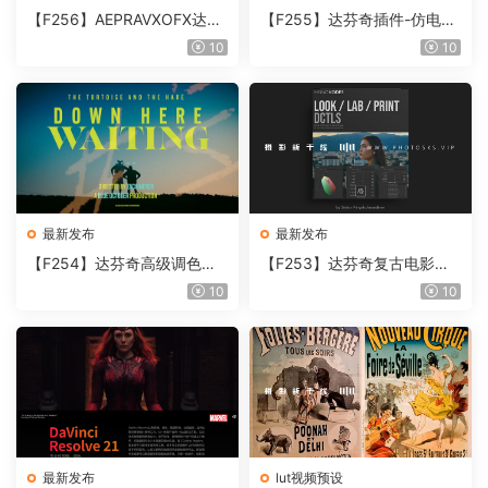
【F256】AEPRAVXOFX达芬
【F255】达芬奇插件-仿电影
奇视频人像磨皮润肤美颜插件
胶片视频调色插件 ARRI Film
10
10
Beauty Box V6.0.3 Win
Lab 1.0.10 Win
最新发布
最新发布
【F254】达芬奇高级调色插
【F253】达芬奇复古电影胶
件 Contour V2.2.2 WinMac
片质感DCTL节点调色预设 M
10
10
含使用教程
onoNodes LOOK LAB PRIN
T V4.0
最新发布
lut视频预设