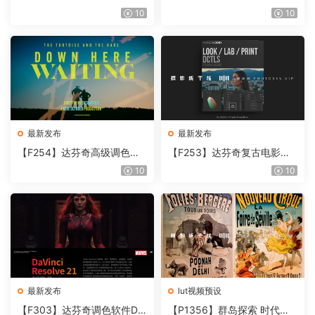
奇视频人像磨皮润肤美颜插件
胶片视频调色插件 ARRI Film
10
10
Beauty Box V6.0.3 Win
Lab 1.0.10 Win
最新发布
最新发布
【F254】达芬奇高级调色插
【F253】达芬奇复古电影胶
件 Contour V2.2.2 WinMac
片质感DCTL节点调色预设 M
10
10
含使用教程
onoNodes LOOK LAB PRIN
T V4.0
最新发布
lut视频预设
【F303】达芬奇调色软件Da
【P1356】群岛探索 时代马