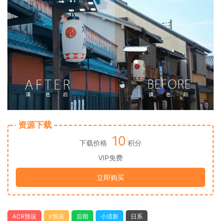
资源下载
10
下载价格
积分
VIP免费
立即购买
ACR预设
lr预设
后期
小清新
日系