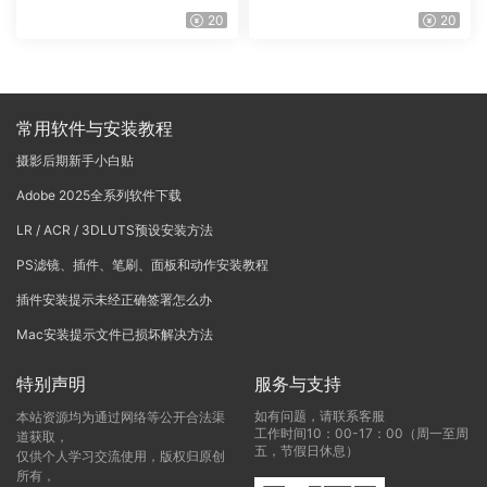
Vinci Resolve Studio21.0.3
戏团 – QUEST 60 调色预设A
20
20
中文版WIN+MAC
rchipelago Quest CIRQUE É
POQUE
常用软件与安装教程
摄影后期新手小白贴
Adobe 2025全系列软件下载
LR / ACR / 3DLUTS预设安装方法
PS滤镜、插件、笔刷、面板和动作安装教程
插件安装提示未经正确签署怎么办
Mac安装提示文件已损坏解决方法
特别声明
服务与支持
如有问题，请联系客服
本站资源均为通过网络等公开合法渠
工作时间10：00-17：00（周一至周
道获取，
五，节假日休息）
仅供个人学习交流使用，版权归原创
所有，