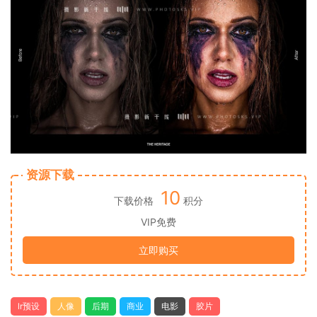
资源下载
10
下载价格
积分
VIP免费
立即购买
lr预设
人像
后期
商业
电影
胶片