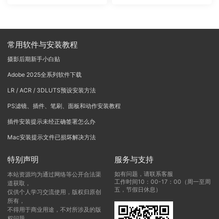
or Edition for Adobe Lightro
Editorial Edit – Couture Profi
om
les
常用软件与安装教程
摄影后期新手小白贴
Adobe 2025全系列软件下载
LR / ACR / 3DLUTS预设安装方法
PS滤镜、插件、笔刷、面板和动作安装教程
插件安装提示未经正确签署怎么办
Mac安装提示文件已损坏解决方法
特别声明
服务与支持
如有问题，请联系客服
本站资源均为通过网络等公开合法渠
工作时间10：00-17：00（周一至周
道获取，
五，节假日休息）
仅供个人学习交流使用，版权归原创
所有，
不得用于商业用途，不对所涉及的版
权问题