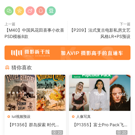
上一篇
下一篇
【M40】中国风花田喜事小欢喜
【P209】法式复古电影私房文艺
PSD模板8款
风格LR+PS预设
猜你喜欢
lut视频预设
人像写真
【P1356】群岛探索 时代马
【P1355】富士Pro Pack飞
戏团 – QUEST 60 调色预设A
思预设集
20
20