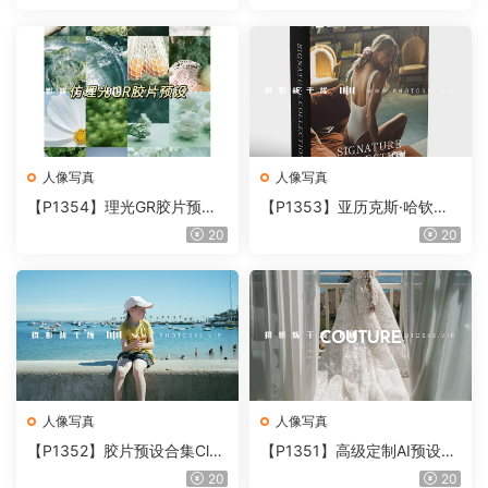
rchipelago Quest CIRQUE É
POQUE
人像写真
人像写真
【P1354】理光GR胶片预设
【P1353】亚历克斯·哈钦森
ACR配置文件预设、LUTS预
预设包Alex Hutchinson – Sig
20
20
设
nature Collection
人像写真
人像写真
【P1352】胶片预设合集Clas
【P1351】高级定制AI预设和
sic Mini Lab 2026 – Kodacol
配置文件预设 + TEE 工具The
20
20