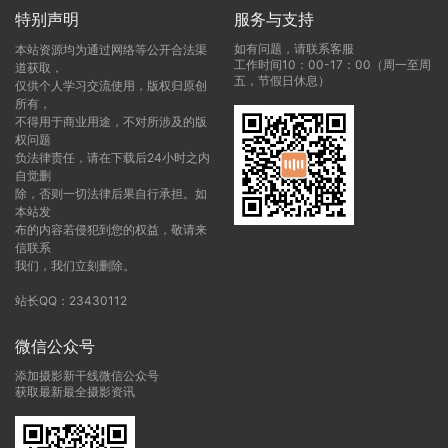
特别声明
服务与支持
如有问题，请联系客服
本站资源均为通过网络等公开合法渠
工作时间10：00-17：00（周一至周
道获取，
五，节假日休息）
仅供个人学习交流使用，版权归原创
所有，
不得用于商业用途，不对所涉及的版
权问题
负法律责任，请在下载后24小时之内
自觉删
除，否则一切法律后果自行承担。如
本站发
布的内容若侵犯到您的权益，敬请来
信联系
我们，我们立刻删除。
站长QQ：23430112
微信公众号
添加摄影新干线微信公众号
获取最新最全摄影资讯