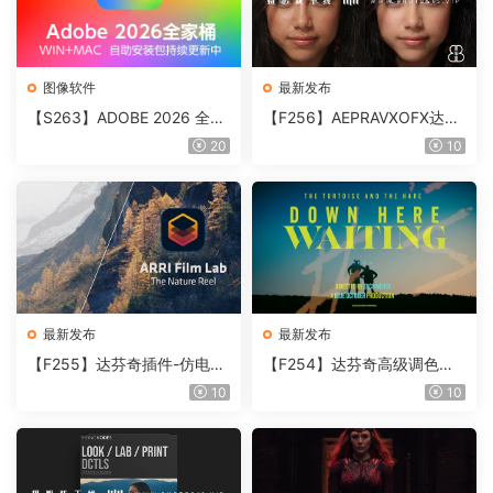
图像软件
最新发布
【S263】ADOBE 2026 全家
【F256】AEPRAVXOFX达芬
桶直装版 MAC版
奇视频人像磨皮润肤美颜插件
20
10
Beauty Box V6.0.3 Win
最新发布
最新发布
【F255】达芬奇插件-仿电影
【F254】达芬奇高级调色插
胶片视频调色插件 ARRI Film
件 Contour V2.2.2 WinMac
10
10
Lab 1.0.10 Win
含使用教程