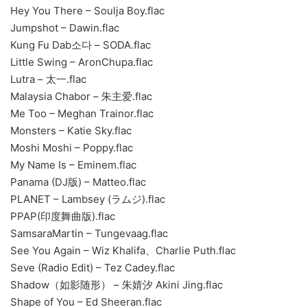
Hey You There – Soulja Boy.flac
Jumpshot – Dawin.flac
Kung Fu Dab소다 – SODA.flac
Little Swing – AronChupa.flac
Lutra – 太一.flac
Malaysia Chabor – 朱主爱.flac
Me Too – Meghan Trainor.flac
Monsters – Katie Sky.flac
Moshi Moshi – Poppy.flac
My Name Is – Eminem.flac
Panama (DJ版) – Matteo.flac
PLANET – Lambsey (ラムジ).flac
PPAP(印度舞曲版).flac
SamsaraMartin – Tungevaag.flac
See You Again – Wiz Khalifa、Charlie Puth.flac
Seve (Radio Edit) – Tez Cadey.flac
Shadow（如影随形） – 朱婧汐 Akini Jing.flac
Shape of You – Ed Sheeran.flac