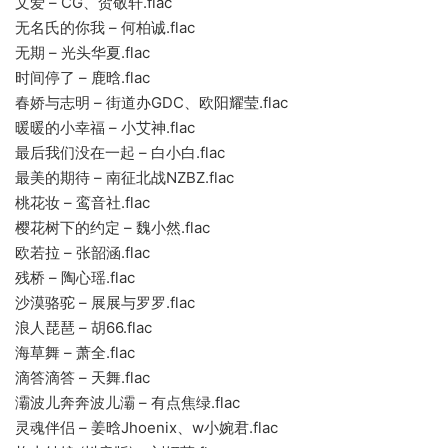
文爱 – CG、贺敬轩.flac
无名氏的你我 – 何柏诚.flac
无期 – 光头华夏.flac
时间停了 – 鹿晗.flac
春娇与志明 – 街道办GDC、欧阳耀莹.flac
暖暖的小幸福 – 小艾神.flac
最后我们没在一起 – 白小白.flac
最美的期待 – 南征北战NZBZ.flac
桃花妆 – 鸾音社.flac
樱花树下的约定 – 魏小然.flac
欧若拉 – 张韶涵.flac
残桥 – 陶心瑶.flac
沙漠骆驼 – 展展与罗罗.flac
浪人琵琶 – 胡66.flac
海草舞 – 萧全.flac
滴答滴答 – 天舞.flac
灞波儿奔奔波儿灞 – 有点焦绿.flac
灵魂伴侣 – 姜晗Jhoenix、w小婉君.flac