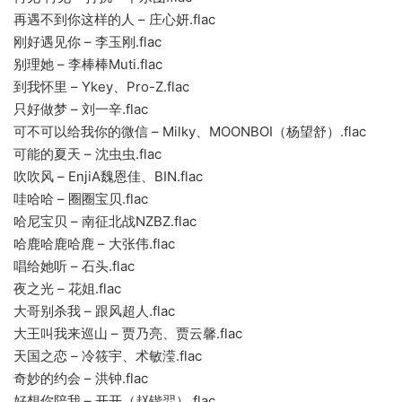
再遇不到你这样的人 – 庄心妍.flac
刚好遇见你 – 李玉刚.flac
别理她 – 李棒棒Muti.flac
到我怀里 – Ykey、Pro-Z.flac
只好做梦 – 刘一辛.flac
可不可以给我你的微信 – Milky、MOONBOI（杨望舒）.flac
可能的夏天 – 沈虫虫.flac
吹吹风 – EnjiA魏恩佳、BIN.flac
哇哈哈 – 圈圈宝贝.flac
哈尼宝贝 – 南征北战NZBZ.flac
哈鹿哈鹿哈鹿 – 大张伟.flac
唱给她听 – 石头.flac
夜之光 – 花姐.flac
大哥别杀我 – 跟风超人.flac
大王叫我来巡山 – 贾乃亮、贾云馨.flac
天国之恋 – 冷筱宇、术敏滢.flac
奇妙的约会 – 洪钟.flac
好想你陪我 – 开开（赵锴羿）.flac