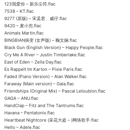
123我爱你 – 新乐尘符.flac
7538 – KT.flac
9277 (原版) – 宋孟君、威仔.flac
9420 – 麦小兜.flac
Animals Martin.flac
BINGBIAN病变 (女声版) – 鞠文娴.flac
Black Gun (English Version) – Happy People.flac
Cry Me A River – Justin Timberlake.flac
East of Eden – Zella Day.flac
Es Rappelt Im Karton – Pixie Paris.flac
Faded (Piano Version) – Alan Walker.flac
Faraway (Main version) – Gala.flac
Friendships (Original Mix) – Pascal Letoublon.flac
GAGA – ANU.flac
HandClap – Fitz and The Tantrums.flac
Havana – Pentatonix.flac
Heartbeat Nightcore (采花大盗 – )网络歌手.flac
Hello – Adele.flac