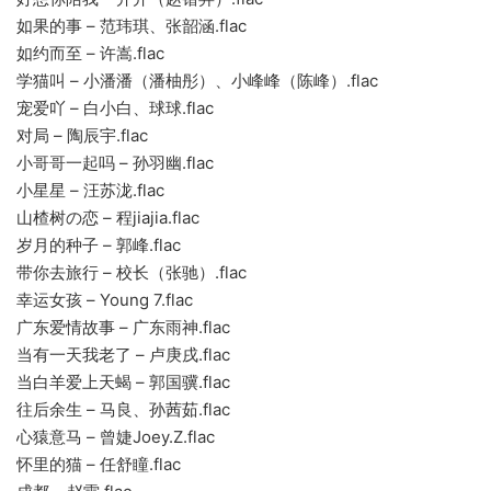
如果的事 – 范玮琪、张韶涵.flac
如约而至 – 许嵩.flac
学猫叫 – 小潘潘（潘柚彤）、小峰峰（陈峰）.flac
宠爱吖 – 白小白、球球.flac
对局 – 陶辰宇.flac
小哥哥一起吗 – 孙羽幽.flac
小星星 – 汪苏泷.flac
山楂树の恋 – 程jiajia.flac
岁月的种子 – 郭峰.flac
带你去旅行 – 校长（张驰）.flac
幸运女孩 – Young 7.flac
广东爱情故事 – 广东雨神.flac
当有一天我老了 – 卢庚戌.flac
当白羊爱上天蝎 – 郭国骥.flac
往后余生 – 马良、孙茜茹.flac
心猿意马 – 曾婕Joey.Z.flac
怀里的猫 – 任舒瞳.flac