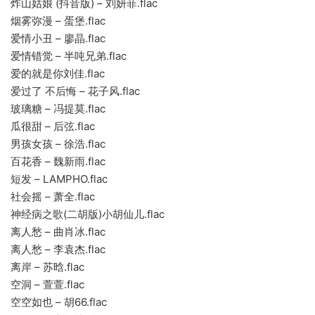
炸山姑娘 (抖音版) – 刘妍菲.flac
烟雾弥漫 – 蛋堡.flac
爱情小丑 – 廖晶.flac
爱情错觉 – 半吨兄弟.flac
爱的就是你刘佳.flac
爱过了 不后悔 – 花子风.flac
玻璃糖 – 冯提莫.flac
瓜很甜 – 后弦.flac
男孩女孩 – 徐浩.flac
百花香 – 魏新雨.flac
短发 – LAMPHO.flac
社会摇 – 萧全.flac
神经病之歌(二胡版)小胡仙儿.flac
离人愁 – 曲肖冰.flac
离人愁 – 李袁杰.flac
离岸 – 苏晗.flac
空洞 – 萱萱.flac
空空如也 – 胡66.flac