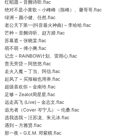
红昭愿 – 音阙诗听.flac
绝对不是小黄歌 – 小峰峰（陈峰）、馨哥哥.flac
绿洲 – 颜小健、任然.flac
老公天下第一(抖音最火神曲) – 李哈哈.flac
芒种 – 音阙诗听、赵方婧.flac
苏幕遮 – 张晓棠.flac
萌不萌 – 傅小爽.flac
记念 – RAiNBOW计划、雷雨心.flac
责无旁贷 – 阿悠悠.flac
走火入魔 – 丁当、阿信.flac
起风了 – 买辣椒也用券.flac
超级喜欢你 – 金南玲.flac
足够 – Zealot周星星.flac
远走高飞 (Live) – 金志文.flac
追光者（Cover 岑宁儿） – 伦桑.flac
选我选我 – 汪苏泷、朱元冰.flac
遇到 – 方雅贤.flac
那一夜 – G.E.M. 邓紫棋.flac