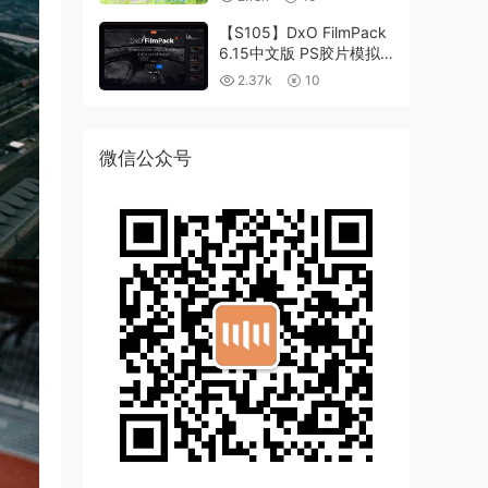
【S105】DxO FilmPack
6.15中文版 PS胶片模拟
滤镜支持WIN/MAC
2.37k
10
微信公众号