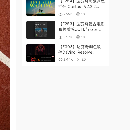
【F254】达芬奇高级调色
插件 Contour V2.2.2
WinMac 含使用教程
2.29k
10
【F253】达芬奇复古电影
胶片质感DCTL节点调色
预设 MonoNodes LOOK
2.27k
10
LAB PRINT V4.0
【F303】达芬奇调色软
件DaVinci Resolve
Studio21.0.3 中文版
2.44k
20
WIN+MAC