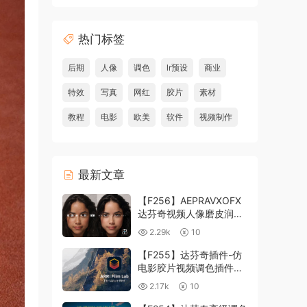
热门标签
后期
人像
调色
lr预设
商业
特效
写真
网红
胶片
素材
教程
电影
欧美
软件
视频制作
最新文章
【F256】AEPRAVXOFX
达芬奇视频人像磨皮润肤
美颜插件 Beauty Box
2.29k
10
V6.0.3 Win
【F255】达芬奇插件-仿
电影胶片视频调色插件
ARRI Film Lab 1.0.10 Win
2.17k
10