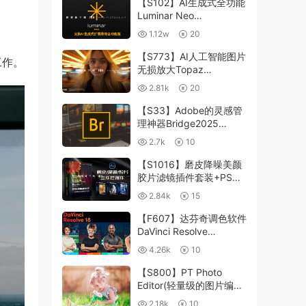
【S102】AI生成式全功能
Luminar Neo
1.24.4(x64)超强修图插件
1.12w
20
中文版WIN+MAC含400
个预设
【S773】AI人工智能图片
工作。
无损放大Topaz
Gigapixel AI 8.4.0.1b照
2.81k
20
片模糊清晰 PS插件+独立
版 WIN/MAC
【S33】Adobe的灵感管
理神器Bridge2025
15.0.3 WIN系统 右键可
2.7k
10
进入ACR
【S1016】磨皮降噪美颜
胶片滤镜插件套装+PS动
作 Imagenomic
2.84k
15
Professional Plugin Suite
v2027 Win汉化中文版
【F607】达芬奇调色软件
DaVinci Resolve
Studio18.6Win、Mac 中
4.26k
10
文/英文
【S800】PT Photo
Editor(轻量级的图片编辑
工具)5.10.3汉化版 WIN
2.18k
10