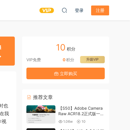
登录
注册
10
积分
VIP免费
0
积分
升级VIP
立即购买
推荐文章
时也
【S50】Adobe Camera
种在我
Raw ACR18.2正式版一键
升级包 ACR最新升级包
作视
1.06w
10
支持WIN和MAC