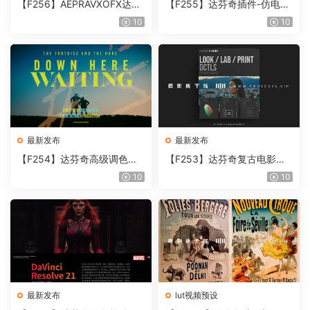
【F256】AEPRAVXOFX达芬
【F255】达芬奇插件-仿电影
奇视频人像磨皮润肤美颜插件
胶片视频调色插件 ARRI Film
10
10
Beauty Box V6.0.3 Win
Lab 1.0.10 Win
最新发布
最新发布
【F254】达芬奇高级调色插
【F253】达芬奇复古电影胶
件 Contour V2.2.2 WinMac
片质感DCTL节点调色预设 M
10
10
含使用教程
onoNodes LOOK LAB PRIN
T V4.0
最新发布
lut视频预设