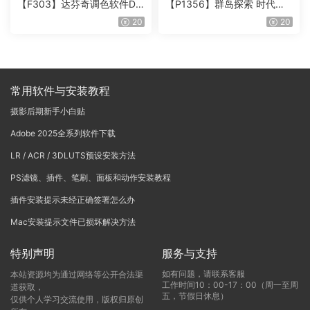
【F303】达芬奇调色软件Da
【P1356】群岛探索 时代马
Vinci Resolve Studio21.0.3
戏团 – QUEST 60 调色预设A
20
20
中文版WIN+MAC
rchipelago Quest CIRQUE É
POQUE
常用软件与安装教程
摄影后期新手小白贴
Adobe 2025全系列软件下载
LR / ACR / 3DLUTS预设安装方法
PS滤镜、插件、笔刷、面板和动作安装教程
插件安装提示未经正确签署怎么办
Mac安装提示文件已损坏解决方法
特别声明
服务与支持
如有问题，请联系客服
本站资源均为通过网络等公开合法渠
工作时间10：00-17：00（周一至周
道获取，
五，节假日休息）
仅供个人学习交流使用，版权归原创