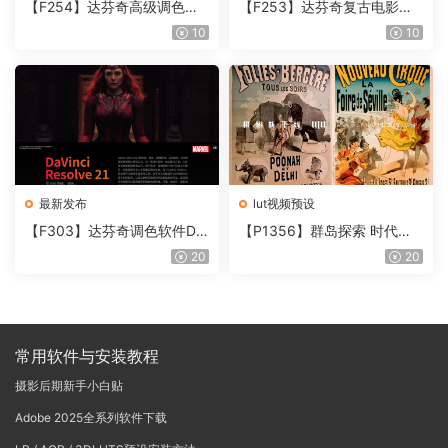
【F254】达芬奇高级调色插
【F253】达芬奇复古电影胶
件 Contour V2.2.2 WinMac
片质感DCTL节点调色预设 M
10
10
含使用教程
onoNodes LOOK LAB PRIN
T V4.0
最新发布
lut视频预设
【F303】达芬奇调色软件Da
【P1356】群岛探索 时代马
Vinci Resolve Studio21.0.3
戏团 – QUEST 60 调色预设A
20
20
中文版WIN+MAC
rchipelago Quest CIRQUE É
POQUE
常用软件与安装教程
摄影后期新手小白贴
Adobe 2025全系列软件下载