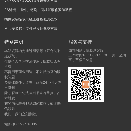
LR / ACR / 3DLUTS预设安装方法
PS滤镜、插件、笔刷、面板和动作安装教程
插件安装提示未经正确签署怎么办
Mac安装提示文件已损坏解决方法
特别声明
服务与支持
如有问题，请联系客服
本站资源均为通过网络等公开合法渠
工作时间10：00-17：00（周一至周
道获取，
五，节假日休息）
仅供个人学习交流使用，版权归原创
所有，
不得用于商业用途，不对所涉及的版
权问题
负法律责任，请在下载后24小时之内
自觉删
除，否则一切法律后果自行承担。如
本站发
布的内容若侵犯到您的权益，敬请来
信联系
我们，我们立刻删除。
站长QQ：23430112