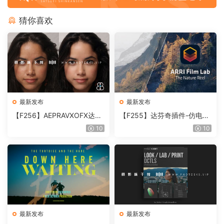
猜你喜欢
最新发布
最新发布
【F256】AEPRAVXOFX达芬
【F255】达芬奇插件-仿电影
奇视频人像磨皮润肤美颜插件
胶片视频调色插件 ARRI Film
10
10
Beauty Box V6.0.3 Win
Lab 1.0.10 Win
最新发布
最新发布