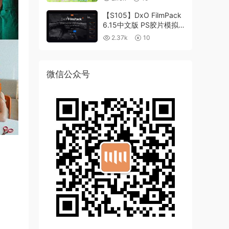
【S105】DxO FilmPack
6.15中文版 PS胶片模拟
滤镜支持WIN/MAC
2.37k
10
微信公众号