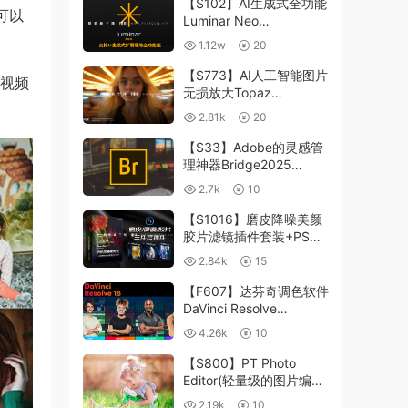
【S102】AI生成式全功能
您可以
Luminar Neo
1.24.4(x64)超强修图插件
1.12w
20
中文版WIN+MAC含400
个预设
【S773】AI人工智能图片
和视频
无损放大Topaz
Gigapixel AI 8.4.0.1b照
2.81k
20
片模糊清晰 PS插件+独立
版 WIN/MAC
【S33】Adobe的灵感管
理神器Bridge2025
15.0.3 WIN系统 右键可
2.7k
10
进入ACR
【S1016】磨皮降噪美颜
胶片滤镜插件套装+PS动
作 Imagenomic
2.84k
15
Professional Plugin Suite
v2027 Win汉化中文版
【F607】达芬奇调色软件
DaVinci Resolve
Studio18.6Win、Mac 中
4.26k
10
文/英文
【S800】PT Photo
Editor(轻量级的图片编辑
工具)5.10.3汉化版 WIN
2.19k
10