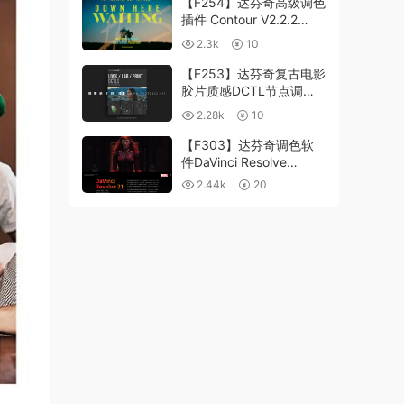
【F254】达芬奇高级调色
插件 Contour V2.2.2
WinMac 含使用教程
2.3k
10
【F253】达芬奇复古电影
胶片质感DCTL节点调色
预设 MonoNodes LOOK
2.28k
10
LAB PRINT V4.0
【F303】达芬奇调色软
件DaVinci Resolve
Studio21.0.3 中文版
2.44k
20
WIN+MAC