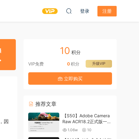
登录
注册
10
积分
VIP免费
0
积分
升级VIP
立即购买
推荐文章
【S50】Adobe Camera
设，因
Raw ACR18.2正式版一键
升级包 ACR最新升级包
1.06w
10
支持WIN和MAC