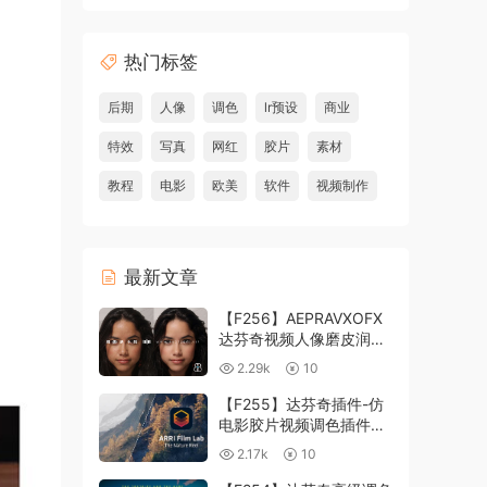
热门标签
后期
人像
调色
lr预设
商业
特效
写真
网红
胶片
素材
教程
电影
欧美
软件
视频制作
最新文章
【F256】AEPRAVXOFX
达芬奇视频人像磨皮润肤
美颜插件 Beauty Box
2.29k
10
V6.0.3 Win
【F255】达芬奇插件-仿
电影胶片视频调色插件
ARRI Film Lab 1.0.10 Win
2.17k
10