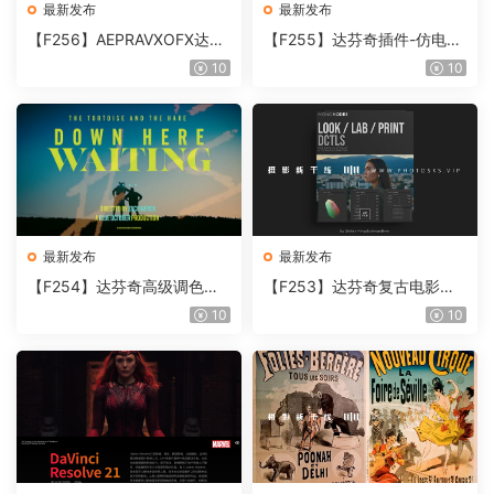
最新发布
最新发布
【F256】AEPRAVXOFX达芬
【F255】达芬奇插件-仿电影
奇视频人像磨皮润肤美颜插件
胶片视频调色插件 ARRI Film
10
10
Beauty Box V6.0.3 Win
Lab 1.0.10 Win
最新发布
最新发布
【F254】达芬奇高级调色插
【F253】达芬奇复古电影胶
件 Contour V2.2.2 WinMac
片质感DCTL节点调色预设 M
10
10
含使用教程
onoNodes LOOK LAB PRIN
T V4.0