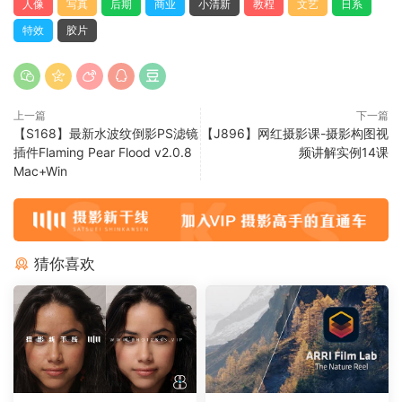
人像
写真
后期
商业
小清新
教程
文艺
日系
特效
胶片
上一篇
下一篇
【S168】最新水波纹倒影PS滤镜
【J896】网红摄影课-摄影构图视
插件Flaming Pear Flood v2.0.8
频讲解实例14课
Mac+Win
猜你喜欢