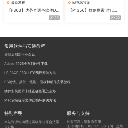
最新发布
lut视频预设
【F303】达芬奇调色软件Da
【P1356】群岛探索 时代马
Vinci Resolve Studio21.0.3
戏团 – QUEST 60 调色预设A
20
20
中文版WIN+MAC
rchipelago Quest CIRQUE É
POQUE
常用软件与安装教程
摄影后期新手小白贴
Adobe 2025全系列软件下载
LR / ACR / 3DLUTS预设安装方法
PS滤镜、插件、笔刷、面板和动作安装教程
插件安装提示未经正确签署怎么办
Mac安装提示文件已损坏解决方法
特别声明
服务与支持
如有问题，请联系客服
本站资源均为通过网络等公开合法渠
工作时间10：00-17：00（周一至周
道获取，