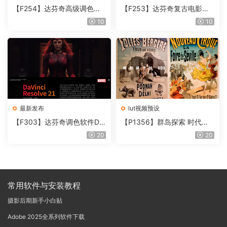
【F254】达芬奇高级调色插
【F253】达芬奇复古电影胶
件 Contour V2.2.2 WinMac
片质感DCTL节点调色预设 M
10
10
含使用教程
onoNodes LOOK LAB PRIN
T V4.0
最新发布
lut视频预设
【F303】达芬奇调色软件Da
【P1356】群岛探索 时代马
Vinci Resolve Studio21.0.3
戏团 – QUEST 60 调色预设A
20
20
中文版WIN+MAC
rchipelago Quest CIRQUE É
POQUE
常用软件与安装教程
摄影后期新手小白贴
Adobe 2025全系列软件下载