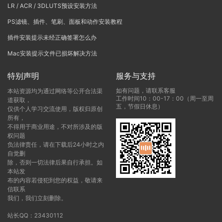
LR / ACR / 3DLUTS预设安装方法
PS滤镜、插件、笔刷、面板和动作安装教程
插件安装提示未经正确签署怎么办
Mac安装提示文件已损坏解决方法
特别声明
服务与支持
如有问题，请联系客服
本站资源均为通过网络等公开合法渠
工作时间10：00-17：00（周一至周
道获取，
五，节假日休息）
仅供个人学习交流使用，版权归原创
所有，
不得用于商业用途，不对所涉及的版
权问题
负法律责任，请在下载后24小时之内
自觉删
除，否则一切法律后果自行承担。如
本站发
布的内容若侵犯到您的权益，敬请来
信联系
我们，我们立刻删除。
站长QQ：23430112