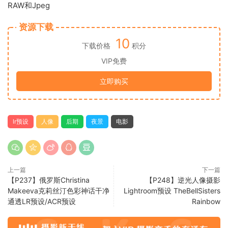
RAW和Jpeg
资源下载
10
下载价格
积分
VIP免费
立即购买
lr预设
人像
后期
夜景
电影
上一篇
下一篇
【P237】俄罗斯Christina
【P248】逆光人像摄影
Makeeva克莉丝汀色彩神话干净
Lightroom预设 TheBellSisters
通透LR预设/ACR预设
Rainbow