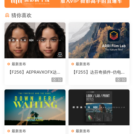
猜你喜欢
最新发布
最新发布
【F256】AEPRAVXOFX达芬
【F255】达芬奇插件-仿电影
奇视频人像磨皮润肤美颜插件
胶片视频调色插件 ARRI Film
10
10
Beauty Box V6.0.3 Win
Lab 1.0.10 Win
最新发布
最新发布