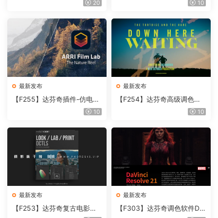
20
10
Beauty Box V6.0.3 Win
最新发布
最新发布
【F255】达芬奇插件-仿电影
【F254】达芬奇高级调色插
胶片视频调色插件 ARRI Film
件 Contour V2.2.2 WinMac
10
10
Lab 1.0.10 Win
含使用教程
最新发布
最新发布
【F253】达芬奇复古电影胶
【F303】达芬奇调色软件Da
片质感DCTL节点调色预设 M
Vinci Resolve Studio21.0.3