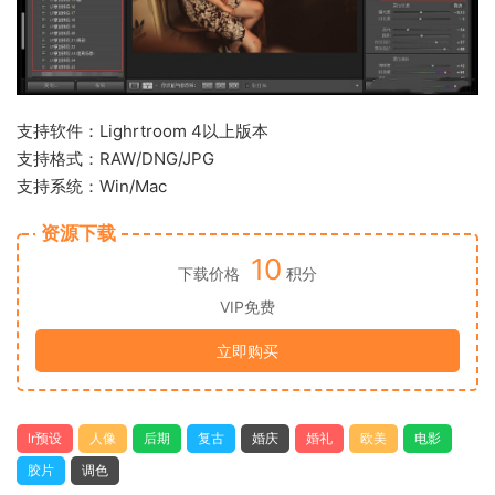
支持软件：Lighrtroom 4以上版本
支持格式：RAW/DNG/JPG
支持系统：Win/Mac
资源下载
10
下载价格
积分
VIP免费
立即购买
lr预设
人像
后期
复古
婚庆
婚礼
欧美
电影
胶片
调色