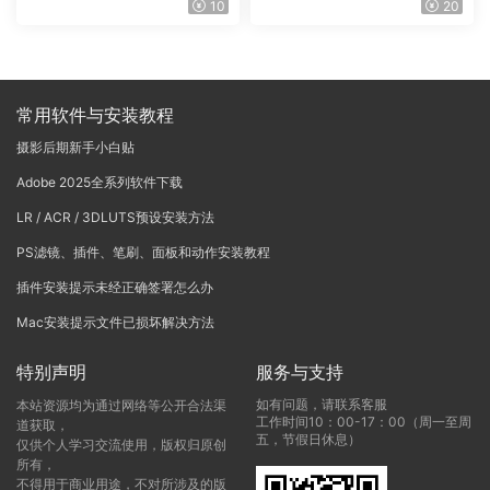
10
20
onoNodes LOOK LAB PRIN
中文版WIN+MAC
T V4.0
常用软件与安装教程
摄影后期新手小白贴
Adobe 2025全系列软件下载
LR / ACR / 3DLUTS预设安装方法
PS滤镜、插件、笔刷、面板和动作安装教程
插件安装提示未经正确签署怎么办
Mac安装提示文件已损坏解决方法
特别声明
服务与支持
如有问题，请联系客服
本站资源均为通过网络等公开合法渠
工作时间10：00-17：00（周一至周
道获取，
五，节假日休息）
仅供个人学习交流使用，版权归原创
所有，
不得用于商业用途，不对所涉及的版