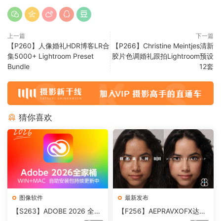
上一篇
下一篇
【P260】人像婚礼HDR博客LR合
【P266】Christine Meintjes清新
集5000+ Lightroom Preset
胶片色调婚礼跟拍Lightroom预设
Bundle
12套
猜你喜欢
图像软件
最新发布
【S263】ADOBE 2026 全家
【F256】AEPRAVXOFX达芬
桶直装版 MAC版
奇视频人像磨皮润肤美颜插件