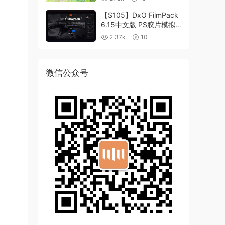
【S105】DxO FilmPack
6.15中文版 PS胶片模拟
滤镜支持WIN/MAC
2.37k
10
微信公众号