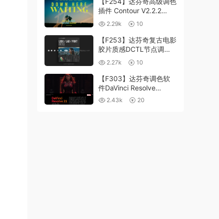
【F254】达芬奇高级调色
插件 Contour V2.2.2
WinMac 含使用教程
2.29k
10
【F253】达芬奇复古电影
胶片质感DCTL节点调色
预设 MonoNodes LOOK
2.27k
10
LAB PRINT V4.0
【F303】达芬奇调色软
件DaVinci Resolve
Studio21.0.3 中文版
2.43k
20
WIN+MAC