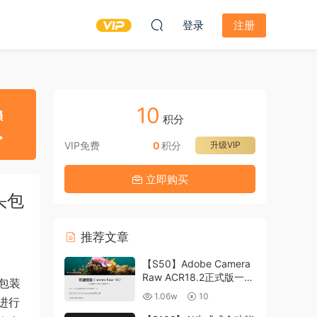
登录
注册
10
积分
VIP免费
0
积分
升级VIP
立即购买
头包
推荐文章
【S50】Adobe Camera
Raw ACR18.2正式版一键
个包装
升级包 ACR最新升级包
1.06w
10
进行
支持WIN和MAC