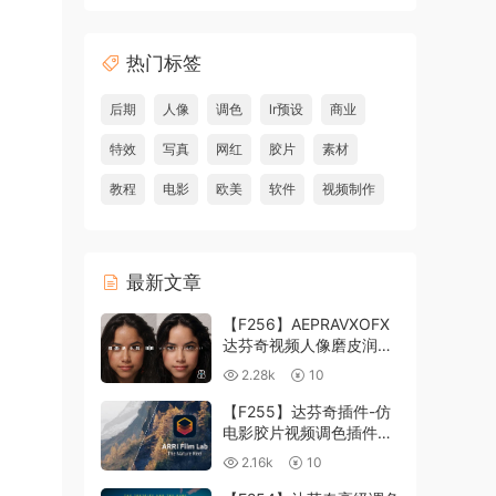
热门标签
后期
人像
调色
lr预设
商业
特效
写真
网红
胶片
素材
教程
电影
欧美
软件
视频制作
最新文章
【F256】AEPRAVXOFX
达芬奇视频人像磨皮润肤
美颜插件 Beauty Box
2.28k
10
V6.0.3 Win
【F255】达芬奇插件-仿
电影胶片视频调色插件
ARRI Film Lab 1.0.10 Win
2.16k
10