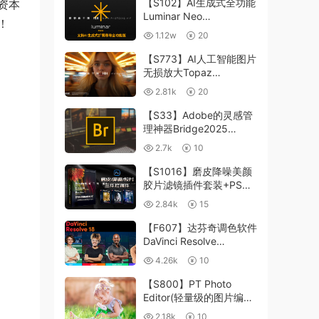
【S102】AI生成式全功能
资本
Luminar Neo
！
1.24.4(x64)超强修图插件
1.12w
20
中文版WIN+MAC含400
个预设
【S773】AI人工智能图片
无损放大Topaz
Gigapixel AI 8.4.0.1b照
2.81k
20
片模糊清晰 PS插件+独立
版 WIN/MAC
【S33】Adobe的灵感管
理神器Bridge2025
15.0.3 WIN系统 右键可
2.7k
10
进入ACR
【S1016】磨皮降噪美颜
胶片滤镜插件套装+PS动
作 Imagenomic
2.84k
15
Professional Plugin Suite
v2027 Win汉化中文版
【F607】达芬奇调色软件
DaVinci Resolve
Studio18.6Win、Mac 中
4.26k
10
文/英文
【S800】PT Photo
Editor(轻量级的图片编辑
工具)5.10.3汉化版 WIN
2.18k
10