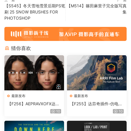
【S545】冬天雪地雪景后期PS笔
【M514】篠田麻里子完全版写真
刷 25 SNOW BRUSHES FOR
集
PHOTOSHOP
猜你喜欢
最新发布
最新发布
【F256】AEPRAVXOFX达芬
【F255】达芬奇插件-仿电影
奇视频人像磨皮润肤美颜插件
胶片视频调色插件 ARRI Film
10
10
Beauty Box V6.0.3 Win
Lab 1.0.10 Win