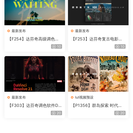
最新发布
最新发布
【F254】达芬奇高级调色插
【F253】达芬奇复古电影胶
件 Contour V2.2.2 WinMac
片质感DCTL节点调色预设 M
10
10
含使用教程
onoNodes LOOK LAB PRIN
T V4.0
最新发布
lut视频预设
【F303】达芬奇调色软件Da
【P1356】群岛探索 时代马
Vinci Resolve Studio21.0.3
戏团 – QUEST 60 调色预设A
20
20
中文版WIN+MAC
rchipelago Quest CIRQUE É
POQUE