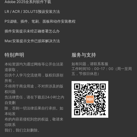
Adobe 2025全系列软件下载
LR / ACR / 3DLUTS预设安装方法
PS滤镜、插件、笔刷、面板和动作安装教程
插件安装提示未经正确签署怎么办
Mac安装提示文件已损坏解决方法
特别声明
服务与支持
如有问题，请联系客服
本站资源均为通过网络等公开合法渠
工作时间10：00-17：00（周一至周
道获取，
五，节假日休息）
仅供个人学习交流使用，版权归原创
所有，
不得用于商业用途，不对所涉及的版
权问题
负法律责任，请在下载后24小时之内
自觉删
除，否则一切法律后果自行承担。如
本站发
布的内容若侵犯到您的权益，敬请来
信联系
我们，我们立刻删除。