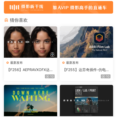
猜你喜欢
最新发布
最新发布
【F256】AEPRAVXOFX达芬
【F255】达芬奇插件-仿电影
奇视频人像磨皮润肤美颜插件
胶片视频调色插件 ARRI Film
10
10
Beauty Box V6.0.3 Win
Lab 1.0.10 Win