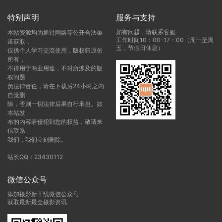
特别声明
服务与支持
如有问题，请联系客服
本站资源均为通过网络等公开合法渠
工作时间10：00-17：00（周一至周
道获取，
五，节假日休息）
仅供个人学习交流使用，版权归原创
所有，
不得用于商业用途，不对所涉及的版
权问题
负法律责任，请在下载后24小时之内
自觉删
除，否则一切法律后果自行承担。如
本站发
布的内容若侵犯到您的权益，敬请来
信联系
我们，我们立刻删除。
站长QQ：23430112
微信公众号
添加摄影新干线微信公众号
获取最新最全摄影资讯