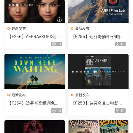
最新发布
最新发布
【F256】AEPRAVXOFX达芬
【F255】达芬奇插件-仿电影
奇视频人像磨皮润肤美颜插件
胶片视频调色插件 ARRI Film
10
10
Beauty Box V6.0.3 Win
Lab 1.0.10 Win
最新发布
最新发布
【F254】达芬奇高级调色插
【F253】达芬奇复古电影胶
件 Contour V2.2.2 WinMac
片质感DCTL节点调色预设 M
10
10
含使用教程
onoNodes LOOK LAB PRIN
T V4.0