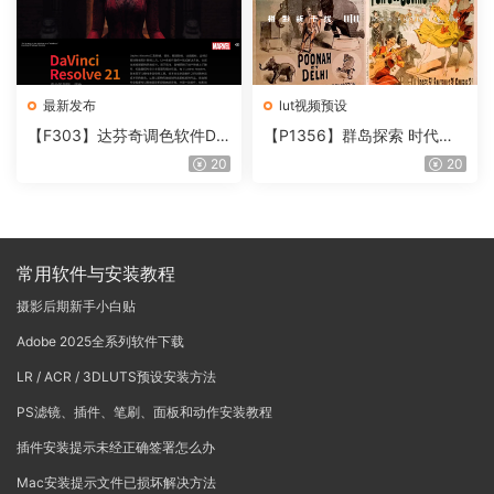
最新发布
lut视频预设
【F303】达芬奇调色软件Da
【P1356】群岛探索 时代马
Vinci Resolve Studio21.0.3
戏团 – QUEST 60 调色预设A
20
20
中文版WIN+MAC
rchipelago Quest CIRQUE É
POQUE
常用软件与安装教程
摄影后期新手小白贴
Adobe 2025全系列软件下载
LR / ACR / 3DLUTS预设安装方法
PS滤镜、插件、笔刷、面板和动作安装教程
插件安装提示未经正确签署怎么办
Mac安装提示文件已损坏解决方法