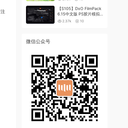
【S105】DxO FilmPack
请注
6.15中文版 PS胶片模拟
滤镜支持WIN/MAC
2.37k
10
微信公众号