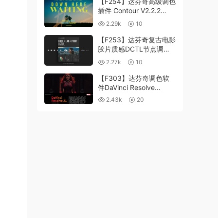
【F254】达芬奇高级调色
插件 Contour V2.2.2
WinMac 含使用教程
2.29k
10
【F253】达芬奇复古电影
胶片质感DCTL节点调色
预设 MonoNodes LOOK
2.27k
10
LAB PRINT V4.0
【F303】达芬奇调色软
件DaVinci Resolve
Studio21.0.3 中文版
2.43k
20
WIN+MAC