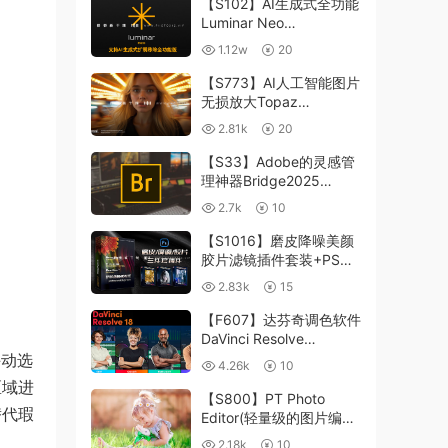
【S102】AI生成式全功能
Luminar Neo
1.24.4(x64)超强修图插件
1.12w
20
中文版WIN+MAC含400
个预设
【S773】AI人工智能图片
无损放大Topaz
Gigapixel AI 8.4.0.1b照
2.81k
20
片模糊清晰 PS插件+独立
版 WIN/MAC
【S33】Adobe的灵感管
理神器Bridge2025
15.0.3 WIN系统 右键可
2.7k
10
进入ACR
【S1016】磨皮降噪美颜
胶片滤镜插件套装+PS动
作 Imagenomic
2.83k
15
Professional Plugin Suite
v2027 Win汉化中文版
【F607】达芬奇调色软件
DaVinci Resolve
Studio18.6Win、Mac 中
手动选
4.26k
10
文/英文
区域进
【S800】PT Photo
替代瑕
Editor(轻量级的图片编辑
工具)5.10.3汉化版 WIN
2.18k
10