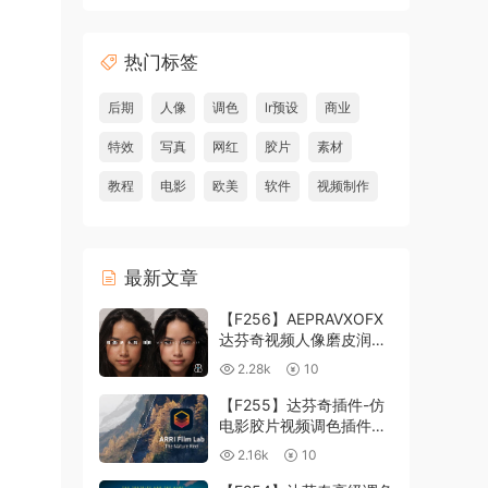
热门标签
后期
人像
调色
lr预设
商业
特效
写真
网红
胶片
素材
教程
电影
欧美
软件
视频制作
最新文章
【F256】AEPRAVXOFX
达芬奇视频人像磨皮润肤
美颜插件 Beauty Box
2.28k
10
V6.0.3 Win
【F255】达芬奇插件-仿
电影胶片视频调色插件
ARRI Film Lab 1.0.10 Win
2.16k
10