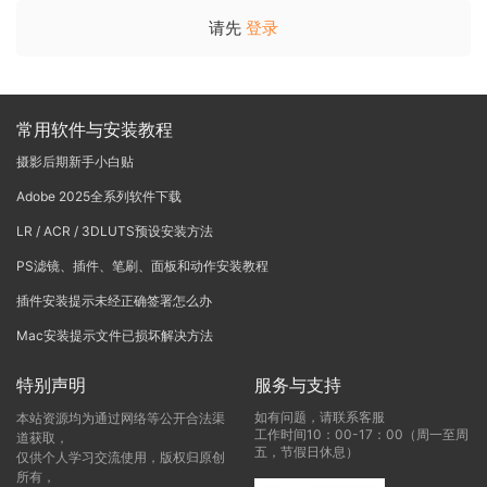
请先
登录
常用软件与安装教程
摄影后期新手小白贴
Adobe 2025全系列软件下载
LR / ACR / 3DLUTS预设安装方法
PS滤镜、插件、笔刷、面板和动作安装教程
插件安装提示未经正确签署怎么办
Mac安装提示文件已损坏解决方法
特别声明
服务与支持
如有问题，请联系客服
本站资源均为通过网络等公开合法渠
工作时间10：00-17：00（周一至周
道获取，
五，节假日休息）
仅供个人学习交流使用，版权归原创
所有，