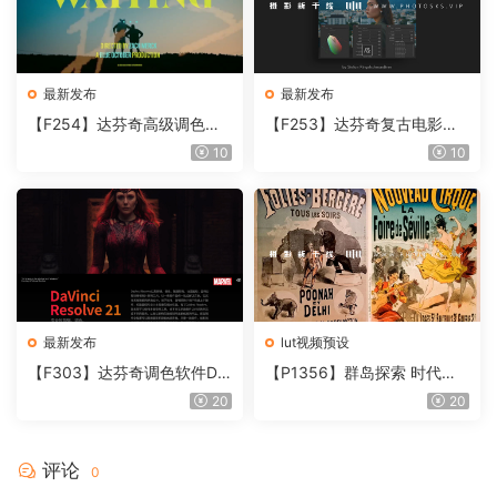
最新发布
最新发布
【F254】达芬奇高级调色插
【F253】达芬奇复古电影胶
件 Contour V2.2.2 WinMac
片质感DCTL节点调色预设 M
10
10
含使用教程
onoNodes LOOK LAB PRIN
T V4.0
最新发布
lut视频预设
【F303】达芬奇调色软件Da
【P1356】群岛探索 时代马
Vinci Resolve Studio21.0.3
戏团 – QUEST 60 调色预设A
20
20
中文版WIN+MAC
rchipelago Quest CIRQUE É
POQUE
评论
0