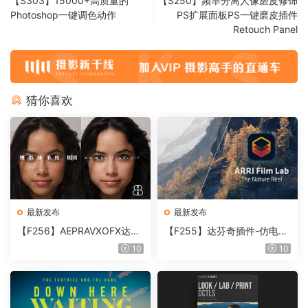
【S303】15000+高质量的
【S250】频率分离人像磨皮修饰
Photoshop一键调色动作
PS扩展面板PS一键磨皮插件
Retouch Panel
猜你喜欢
最新发布
最新发布
【F256】AEPRAVXOFX达芬
【F255】达芬奇插件-仿电影
奇视频人像磨皮润肤美颜插件
胶片视频调色插件 ARRI Film
10
10
Beauty Box V6.0.3 Win
Lab 1.0.10 Win