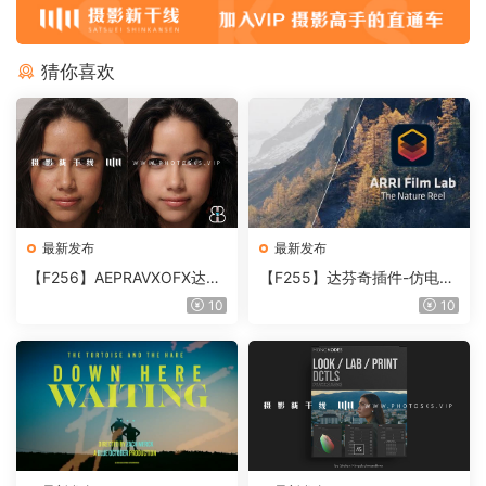
猜你喜欢
最新发布
最新发布
【F256】AEPRAVXOFX达芬
【F255】达芬奇插件-仿电影
奇视频人像磨皮润肤美颜插件
胶片视频调色插件 ARRI Film
10
10
Beauty Box V6.0.3 Win
Lab 1.0.10 Win