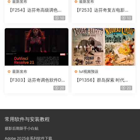
最新发布
最新发布
【F254】达芬奇高级调色插
【F253】达芬奇复古电影胶
件 Contour V2.2.2 WinMac
片质感DCTL节点调色预设 M
10
10
含使用教程
onoNodes LOOK LAB PRIN
T V4.0
最新发布
lut视频预设
【F303】达芬奇调色软件Da
【P1356】群岛探索 时代马
Vinci Resolve Studio21.0.3
戏团 – QUEST 60 调色预设A
20
20
中文版WIN+MAC
rchipelago Quest CIRQUE É
POQUE
常用软件与安装教程
摄影后期新手小白贴
Adobe 2025全系列软件下载