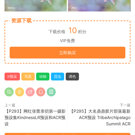
资源下载
10
下载价格
积分
VIP免费
立即购买
lr预设
写真
动物
昆虫
调色
上一篇
下一篇
【P293】网红张蕾亲切第一摄影
【P295】大名鼎鼎胶片部落最新
预设集KindnessLR预设和ACR预
ACR预设 TribeArchipelago
设
Summit ACR