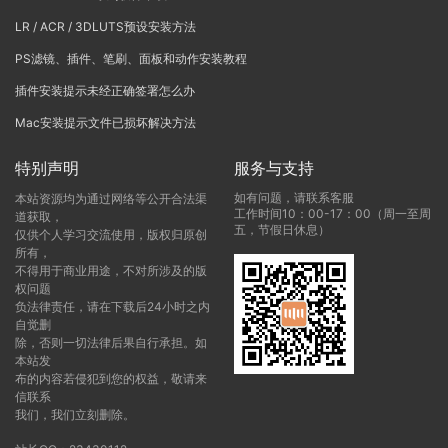
LR / ACR / 3DLUTS预设安装方法
PS滤镜、插件、笔刷、面板和动作安装教程
插件安装提示未经正确签署怎么办
Mac安装提示文件已损坏解决方法
特别声明
服务与支持
如有问题，请联系客服
本站资源均为通过网络等公开合法渠
工作时间10：00-17：00（周一至周
道获取，
五，节假日休息）
仅供个人学习交流使用，版权归原创
所有，
不得用于商业用途，不对所涉及的版
权问题
负法律责任，请在下载后24小时之内
自觉删
除，否则一切法律后果自行承担。如
本站发
布的内容若侵犯到您的权益，敬请来
信联系
我们，我们立刻删除。